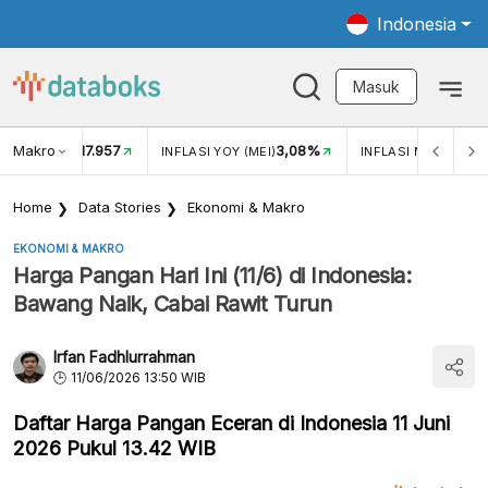
Indonesia
Masuk
Makro
17.957
3,08%
UKAR USD/IDR
INFLASI YOY (MEI)
INFLASI MOM (MEI)
Home
Data Stories
Ekonomi & Makro
EKONOMI & MAKRO
Harga Pangan Hari Ini (11/6) di Indonesia:
Bawang Naik, Cabai Rawit Turun
Irfan Fadhlurrahman
11/06/2026 13:50 WIB
Daftar Harga Pangan Eceran di Indonesia 11 Juni
2026 Pukul 13.42 WIB