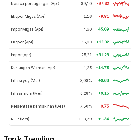
Neraca perdagangan (Apr)
89,10
-97.32
Ekspor Migas (Apr)
1,16
-9.81
Impor Migas (Apr)
4,60
+45.09
Ekspor (Apr)
25,30
+12.32
Impor (Apr)
25,21
+31.28
Kunjungan Wisman (Apr)
1,25
+14.75
Inflasi yoy (Mei)
3,08%
+0.66
Inflasi mom (Mei)
0,28%
+0.15
Persentase kemiskinan (Des)
7,50%
-0.75
NTP (Mei)
113,79
+1.34
Topik Trending