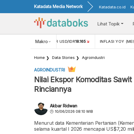
Katadata Media Network
Katadata.co.id
K
Lihat Topik
 (APR)
1,25
NILAI TUKAR USD/IDR
Makro
18.165
INFLASI YOY (MEI
Home
Data Stories
Agroindustri
AGROINDUSTRI
Nilai Ekspor Komoditas Sawit 
Rinciannya
Akbar Ridwan
10/06/2026 08:10 WIB
Menurut data Kementerian Pertanian (Kementa
selama kuartal I 2026 mencapai US$7,20 mili