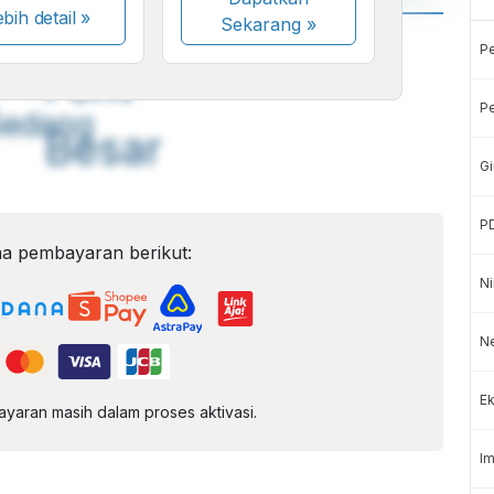
bih detail »
Sekarang
»
A
A
P
ont
Font
Pe
Sedang
Besar
Gi
P
a pembayaran berikut:
Ni
Ne
Ek
aran masih dalam proses aktivasi.
Im