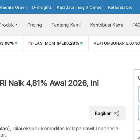
atadata Green
D-Insights
Katadata Insight Center
KatadataOto
Produk
Pricing
Tentang Kami
Kontribusi Kami
FA
)
3,08%
INFLASI MOM (MEI)
0,28%
PERTUMBUHAN EKONO
RI Naik 4,81% Awal 2026, Ini
Bagikan
n), nilai ekspor komoditas kelapa sawit Indonesia
ar.