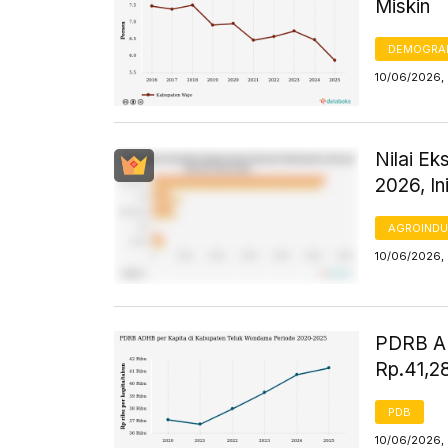
Miskin
DEMOGRA
10/06/2026, 
Nilai E
2026, In
AGROINDU
10/06/2026, 
PDRB AD
Rp.41,2
PDB
10/06/2026,