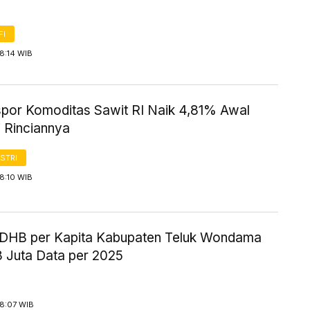
FI
8:14 WIB
kspor Komoditas Sawit RI Naik 4,81% Awal
i Rinciannya
STRI
8:10 WIB
HB per Kapita Kabupaten Teluk Wondama
8 Juta Data per 2025
 8:07 WIB