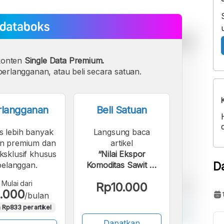
konten
Single Data Premium.
erlangganan, atau beli secara satuan.
rlangganan
Beli Satuan
s lebih banyak
Langsung baca
n premium dan
artikel
eksklusif khusus
“Nilai Ekspor
D
pelanggan.
Komoditas Sawit RI
Naik 4,81% Awal
Mulai dari
Rp10.000
2026, Ini Rinciannya”.
.000
/bulan
 Rp833 per artikel
Dapatkan