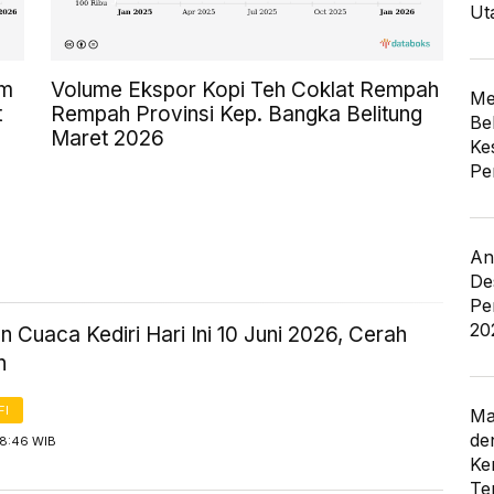
Ut
am
Volume Ekspor Kopi Teh Coklat Rempah
Me
t
Rempah Provinsi Kep. Bangka Belitung
Be
Maret 2026
Ke
Pe
An
De
Pe
20
n Cuaca Kediri Hari Ini 10 Juni 2026, Cerah
n
FI
Ma
de
 8:46 WIB
Ke
Te