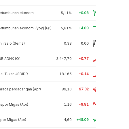
ertumbuhan ekonomi
5,11%
+0.08
rtumbuhan ekonomi (yoy) (Q1)
5,61%
+4.08
ni rasio (Sem2)
0,38
0.00
DB ADHK (Q1)
3.447,70
-0.77
lai Tukar USDIDR
18.165
-0.14
raca perdagangan (Apr)
89,10
-97.32
spor Migas (Apr)
1,16
-9.81
por Migas (Apr)
4,60
+45.09