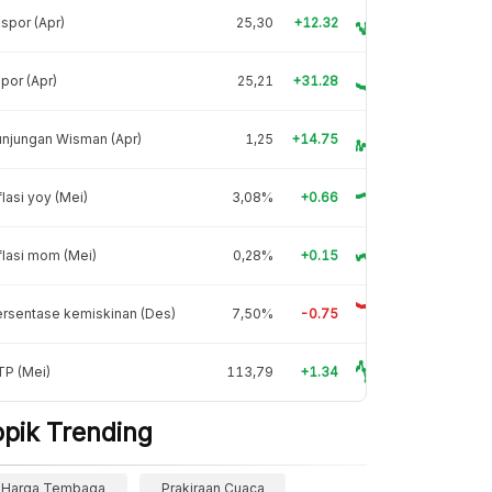
spor (Apr)
25,30
+12.32
por (Apr)
25,21
+31.28
njungan Wisman (Apr)
1,25
+14.75
flasi yoy (Mei)
3,08%
+0.66
flasi mom (Mei)
0,28%
+0.15
rsentase kemiskinan (Des)
7,50%
-0.75
TP (Mei)
113,79
+1.34
opik Trending
Harga Tembaga
Prakiraan Cuaca