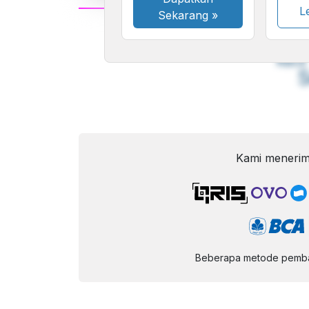
Le
Sekarang
»
A
Font
F
Kecil
Kami menerim
Beberapa metode pembay