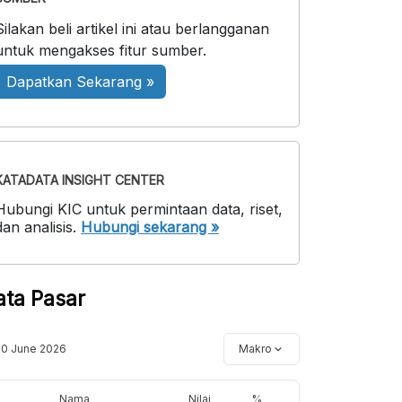
Silakan beli artikel ini atau berlangganan
untuk mengakses fitur sumber.
Dapatkan Sekarang »
KATADATA INSIGHT CENTER
Hubungi KIC untuk permintaan data, riset,
dan analisis.
Hubungi sekarang »
ata Pasar
10 June 2026
Makro
Nama
Nilai
%