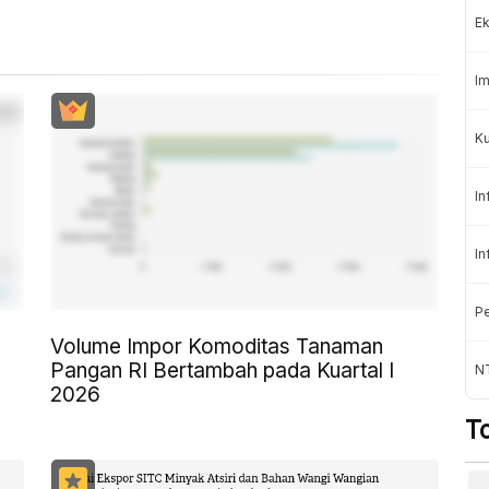
Ek
Im
Ku
In
In
Pe
Volume Impor Komoditas Tanaman
Pangan RI Bertambah pada Kuartal I
N
2026
T