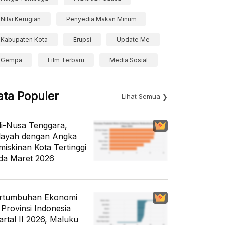
Nilai Kerugian
Penyedia Makan Minum
Kabupaten Kota
Erupsi
Update Me
Gempa
Film Terbaru
Media Sosial
ata Populer
Lihat Semua
li-Nusa Tenggara,
layah dengan Angka
miskinan Kota Tertinggi
da Maret 2026
rtumbuhan Ekonomi
 Provinsi Indonesia
artal II 2026, Maluku