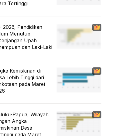
ara Tertinggi
i 2026, Pendidikan
lum Menutup
senjangan Upah
rempuan dan Laki-Laki
gka Kemiskinan di
sa Lebih Tinggi dari
rkotaan pada Maret
26
luku-Papua, Wilayah
ngan Angka
miskinan Desa
rtinggi pada Maret