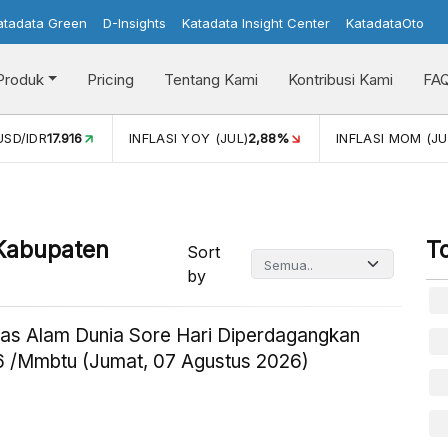
atadata Green
D-Insights
Katadata Insight Center
KatadataOto
Produk
Pricing
Tentang Kami
Kontribusi Kami
FA
(JUL)
2,88%
INFLASI MOM (JUL)
-0,14%
PERTUMBUHAN E
 Kabupaten
T
Sort
by
as Alam Dunia Sore Hari Diperdagangkan
 /Mmbtu (Jumat, 07 Agustus 2026)