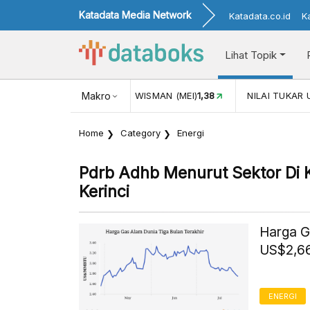
Katadata Media Network
Katadata.co.id
K
Lihat Topik
MAN (MEI)
1,38
Makro
NILAI TUKAR USD/IDR
17.916
INFLASI YOY 
Home
Category
Energi
Pdrb Adhb Menurut Sektor Di
Kerinci
Harga G
US$2,66
ENERGI