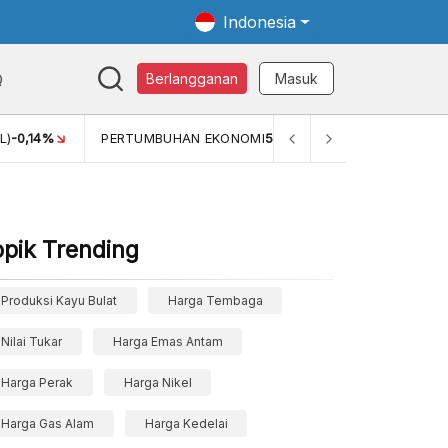
Indonesia
Q
Berlangganan
Masuk
KONOMI
5,11%
PERTUMBUHAN EKONOMI (YOY) (Q1)
5,61%
opik Trending
Produksi Kayu Bulat
Harga Tembaga
Nilai Tukar
Harga Emas Antam
Harga Perak
Harga Nikel
Harga Gas Alam
Harga Kedelai