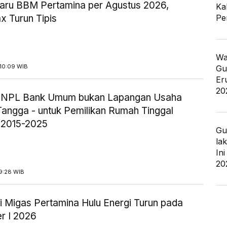
aru BBM Pertamina per Agustus 2026,
Ka
Pe
x Turun Tipis
Wa
10:09 WIB
Gu
Er
20
ik NPL Bank Umum bukan Lapangan Usaha
angga - untuk Pemilikan Rumah Tinggal
 2015-2025
Gu
la
In
20
9:28 WIB
i Migas Pertamina Hulu Energi Turun pada
r I 2026