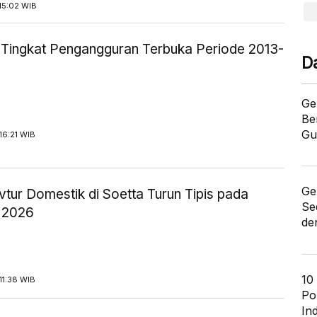
15:02 WIB
ik Tingkat Pengangguran Terbuka Periode 2013-
D
Ge
Be
Gu
16:21 WIB
Ge
tur Domestik di Soetta Turun Tipis pada
Se
 2026
de
10
11:38 WIB
Po
In