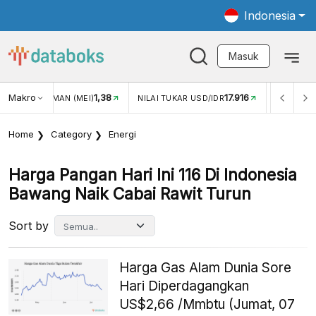
Indonesia
Masuk
Makro
1,38
17.916
JUNGAN WISMAN (MEI)
NILAI TUKAR USD/IDR
INFLASI Y
Home
Category
Energi
Harga Pangan Hari Ini 116 Di Indonesia
Bawang Naik Cabai Rawit Turun
Sort by
Harga Gas Alam Dunia Sore
Hari Diperdagangkan
US$2,66 /Mmbtu (Jumat, 07