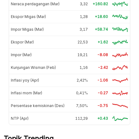
Neraca perdagangan (Mar)
3,32
+160.82
Ekspor Migas (Mar)
1,28
+18.60
Impor Migas (Mar)
3,17
+58.74
Ekspor (Mar)
22,53
+1.62
Impor (Mar)
19,21
-8.08
Kunjungan Wisman (Feb)
1,16
-2.42
Inflasi yoy (Apr)
2,42%
-1.06
Inflasi mom (Mar)
0,41%
-0.27
Persentase kemiskinan (Des)
7,50%
-0.75
NTP (Apr)
112,29
+0.43
Topik Trending