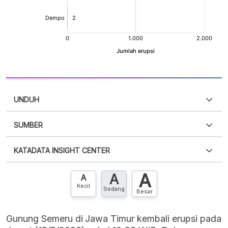
UNDUH
SUMBER
PDF
PNG
Silakan
login
untuk mengakses informasi ini
.
Belum
KATADATA INSIGHT CENTER
punya akun?
Silakan
Daftar sekarang
,
GRATIS!
XLS
EMBED
A
A
Hubungi sekarang »
A
Kecil
Sedang
Besar
Gunung Semeru di Jawa Timur kembali erupsi pada