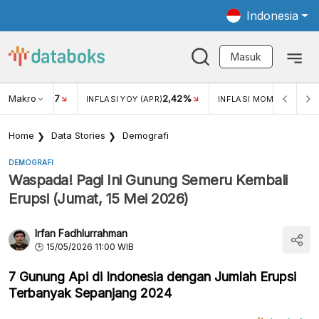
Indonesia
Masuk
Makro
17
2,42%
0,4
KAR USD/IDR
INFLASI YOY (APR)
INFLASI MOM (MAR)
Home
Data Stories
Demografi
DEMOGRAFI
Waspada! Pagi Ini Gunung Semeru Kembali
Erupsi (Jumat, 15 Mei 2026)
Irfan Fadhlurrahman
15/05/2026 11:00 WIB
7 Gunung Api di Indonesia dengan Jumlah Erupsi
Terbanyak Sepanjang 2024