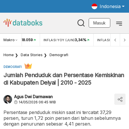
Indonesia
Masuk
Makro
18.059
3,34%
UKAR USD/IDR
INFLASI YOY (JUN)
INFLASI MOM (JUN
Home
Data Stories
Demografi
DEMOGRAFI
Jumlah Penduduk dan Persentase Kemiskinan
di Kabupaten Deiyai | 2010 - 2025
Agus Dwi Darmawan
14/05/2026 06:45 WIB
Persentase penduduk miskin saat ini tercatat 37,29
persen, turun 1,72 poin persen dari tahun sebelumnya
dengan penurunan sebesar 4,41 persen.