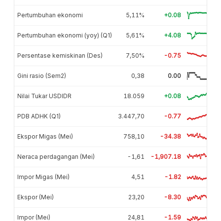
Pertumbuhan ekonomi
5,11%
+0.08
Pertumbuhan ekonomi (yoy) (Q1)
5,61%
+4.08
Persentase kemiskinan (Des)
7,50%
-0.75
Gini rasio (Sem2)
0,38
0.00
Nilai Tukar USDIDR
18.059
+0.08
PDB ADHK (Q1)
3.447,70
-0.77
Ekspor Migas (Mei)
758,10
-34.38
Neraca perdagangan (Mei)
-1,61
-1,907.18
Impor Migas (Mei)
4,51
-1.82
Ekspor (Mei)
23,20
-8.30
Impor (Mei)
24,81
-1.59