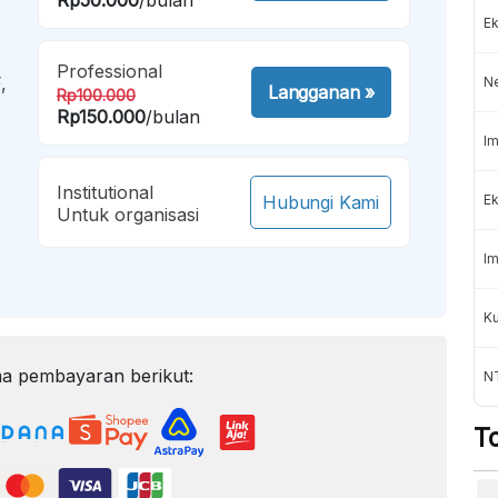
Ek
Professional
,
N
Langganan
»
Rp100.000
Rp150.000
/bulan
Im
Institutional
Hubungi Kami
Ek
Untuk organisasi
Im
K
a pembayaran berikut:
NT
T