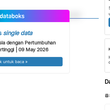
A
A
ont
Font
s
single data
Sedang
sia dengan Pertumbuhan
Besar
rtinggi | 09 May 2026
k untuk baca
»
D