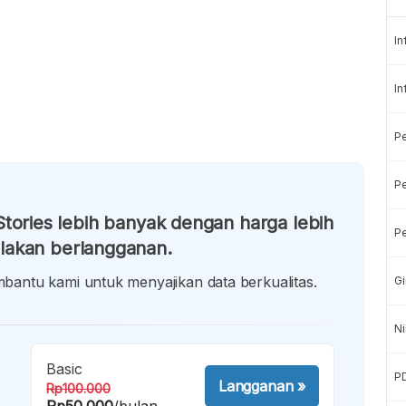
In
In
P
Pe
tories lebih banyak dengan harga lebih
Pe
lakan berlangganan.
antu kami untuk menyajikan data berkualitas.
Gi
Ni
Basic
P
Langganan
»
Rp100.000
Rp50.000
/bulan