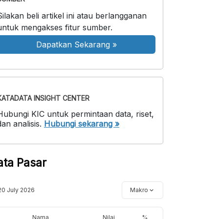
Silakan beli artikel ini atau berlangganan
untuk mengakses fitur sumber.
Dapatkan Sekarang
»
KATADATA INSIGHT CENTER
Hubungi KIC untuk permintaan data, riset,
dan analisis.
Hubungi sekarang »
ata Pasar
20 July 2026
Makro
Nama
Nilai
%