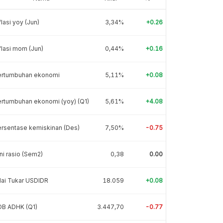
flasi yoy (Jun)
3,34%
+0.26
flasi mom (Jun)
0,44%
+0.16
ertumbuhan ekonomi
5,11%
+0.08
rtumbuhan ekonomi (yoy) (Q1)
5,61%
+4.08
rsentase kemiskinan (Des)
7,50%
-0.75
ni rasio (Sem2)
0,38
0.00
lai Tukar USDIDR
18.059
+0.08
DB ADHK (Q1)
3.447,70
-0.77