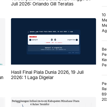
Juli 2026: Orlando Gill Teratas
10
Me
Me
Ag
Be
Pe
Ke
Pe
Hasil Final Piala Dunia 2026, 19 Juli
un
2026: 1 Laga Digelar
Pe
Re
89
20