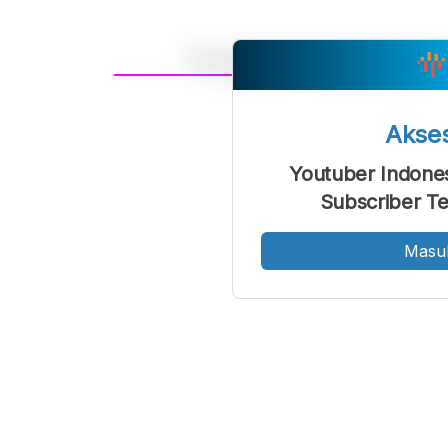
A
Font
F
Akse
Kecil
Youtuber Indone
Subscriber Te
Masu