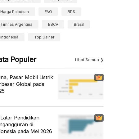
Harga Paladium
FAO
BPS
Timnas Argentina
BBCA
Brasil
Indonesia
Top Gainer
ata Populer
Lihat Semua
ina, Pasar Mobil Listrik
rbesar Global pada
25
i Latar Pendidikan
ngangguran di
donesia pada Mei 2026