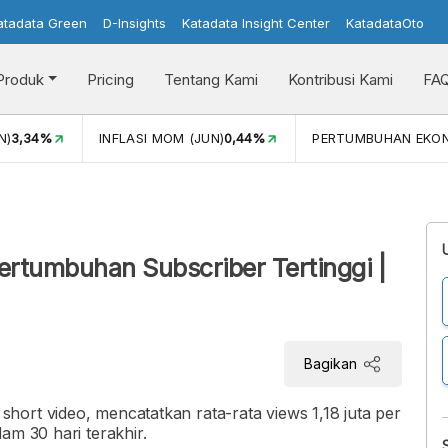
atadata Green
D-Insights
Katadata Insight Center
KatadataOto
Produk
Pricing
Tentang Kami
Kontribusi Kami
FA
N)
3,34%
INFLASI MOM (JUN)
0,44%
PERTUMBUHAN EKO
ertumbuhan Subscriber Tertinggi |
Bagikan
ort video, mencatatkan rata-rata views 1,18 juta per
am 30 hari terakhir.