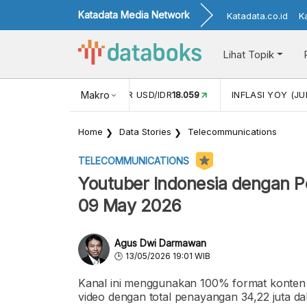
Katadata Media Network
Katadata.co.id
K
Lihat Topik
 (MEI)
1,38
NILAI TUKAR USD/IDR
Makro
18.059
INFLASI YOY (JU
Home
Data Stories
Telecommunications
TELECOMMUNICATIONS
Youtuber Indonesia dengan P
09 May 2026
Agus Dwi Darmawan
13/05/2026 19:01 WIB
Kanal ini menggunakan 100% format konten sh
video dengan total penayangan 34,22 juta dal