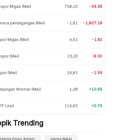
spor Migas (Mei)
758,10
-34.38
eraca perdagangan (Mei)
-1,61
-1,907.18
por Migas (Mei)
4,51
-1.82
spor (Mei)
23,20
-8.30
por (Mei)
24,81
-1.59
unjungan Wisman (Mei)
1,38
+10.69
P (Jun)
114,65
+0.76
opik Trending
Harga Emas Antam
Harga Nikel