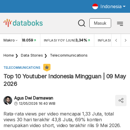
Indonesia
Masuk
Makro
18.059
3,34%
UKAR USD/IDR
INFLASI YOY (JUN)
INFLASI MOM (JUN
Home
Data Stories
Telecommunications
TELECOMMUNICATIONS
Top 10 Youtuber Indonesia Mingguan | 09 May
2026
Agus Dwi Darmawan
12/05/2026 16:40 WIB
Rata-rata views per video mencapai 1,33 Juta, total
views 30 hari terakhir 43,8 Juta, 69% konten
merupakan video short, video terakhir rilis 9 Mei 2026.