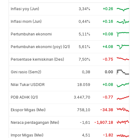
Inflasi yoy (Jun)
3,34%
+0.26
Inflasi mom (Jun)
0,44%
+0.16
Pertumbuhan ekonomi
5,11%
+0.08
Pertumbuhan ekonomi (yoy) (Q1)
5,61%
+4.08
Persentase kemiskinan (Des)
7,50%
-0.75
Gini rasio (Sem2)
0,38
0.00
Nilai Tukar USDIDR
18.059
+0.08
PDB ADHK (Q1)
3.447,70
-0.77
Ekspor Migas (Mei)
758,10
-34.38
Neraca perdagangan (Mei)
-1,61
-1,907.18
Impor Migas (Mei)
4,51
-1.82