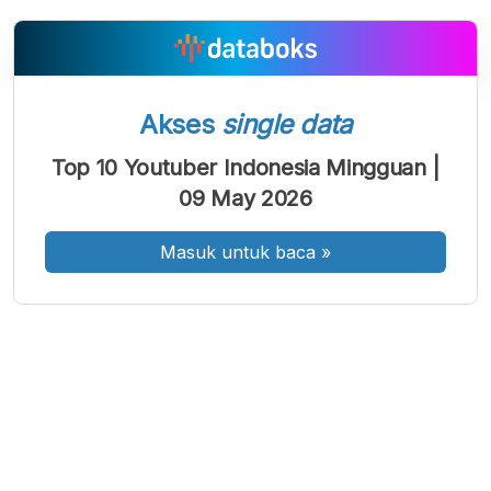
A
A
A
Akses
single data
Font
Font
Font
Kecil
Top 10 Youtuber Indonesia Mingguan |
Sedang
Besar
09 May 2026
Masuk untuk baca
»