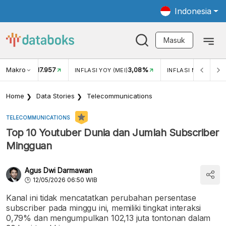
Indonesia
Masuk
Makro
17.957
3,08%
UKAR USD/IDR
INFLASI YOY (MEI)
INFLASI MOM (MEI)
Home
Data Stories
Telecommunications
TELECOMMUNICATIONS
Top 10 Youtuber Dunia dan Jumlah Subscriber
Mingguan
Agus Dwi Darmawan
12/05/2026 06:50 WIB
Kanal ini tidak mencatatkan perubahan persentase
subscriber pada minggu ini, memiliki tingkat interaksi
0,79% dan mengumpulkan 102,13 juta tontonan dalam