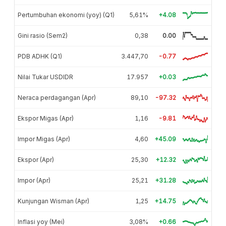
Pertumbuhan ekonomi (yoy) (Q1)
5,61%
+4.08
Gini rasio (Sem2)
0,38
0.00
PDB ADHK (Q1)
3.447,70
-0.77
Nilai Tukar USDIDR
17.957
+0.03
Neraca perdagangan (Apr)
89,10
-97.32
Ekspor Migas (Apr)
1,16
-9.81
Impor Migas (Apr)
4,60
+45.09
Ekspor (Apr)
25,30
+12.32
Impor (Apr)
25,21
+31.28
Kunjungan Wisman (Apr)
1,25
+14.75
Inflasi yoy (Mei)
3,08%
+0.66