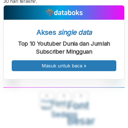
30 hari terakhir.
Akses
single data
Top 10 Youtuber Dunia dan Jumlah
Subscriber Mingguan
Masuk untuk baca
»
A
A
A
Font
Font
Font
Kecil
Sedang
Besar