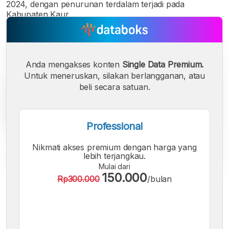
2024, dengan penurunan terdalam terjadi pada
Kabupaten Kaur.
Anda mengakses konten
Single Data Premium.
Untuk meneruskan, silakan berlangganan, atau
beli secara satuan.
Professional
Nikmati akses premium dengan harga yang
lebih terjangkau.
Mulai dari
150.000
Rp300.000
/bulan
A
A
A
Font
Font
Font
Kecil
Sedang
Besar