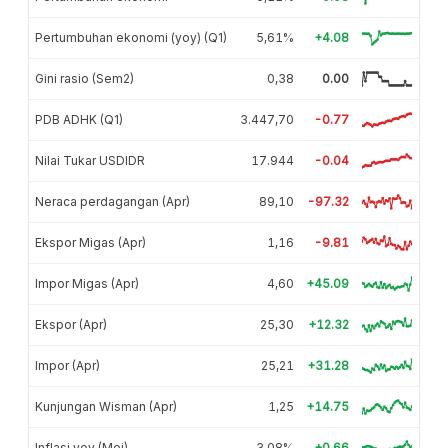
Pertumbuhan ekonomi (yoy) (Q1)
5,61%
+4.08
Gini rasio (Sem2)
0,38
0.00
PDB ADHK (Q1)
3.447,70
-0.77
Nilai Tukar USDIDR
17.944
-0.04
Neraca perdagangan (Apr)
89,10
-97.32
Ekspor Migas (Apr)
1,16
-9.81
Impor Migas (Apr)
4,60
+45.09
Ekspor (Apr)
25,30
+12.32
Impor (Apr)
25,21
+31.28
Kunjungan Wisman (Apr)
1,25
+14.75
Inflasi yoy (Mei)
3,08%
+0.66