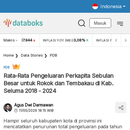
Indonesia
Masuk
Makro
17.944
3,08%
UKAR USD/IDR
INFLASI YOY (MEI)
INFLASI MOM (MEI)
Home
Data Stories
PDB
PDB
Rata-Rata Pengeluaran Perkapita Sebulan
Besar untuk Rokok dan Tembakau di Kab.
Seluma 2018 - 2024
Agus Dwi Darmawan
11/05/2026 18:15 WIB
Hampir seluruh kabupaten kota di provinsi ini
mencatatkan penurunan total pengeluaran pada tahun