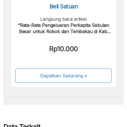
Beli Satuan
Langsung baca artikel
“Rata-Rata Pengeluaran Perkapita Sebulan
Besar untuk Rokok dan Tembakau di Kab.
Seluma 2018 - 2024”.
Kami menerima pembayaran berikut:
Rp10.000
Dapatkan Sekarang
»
Beberapa metode pembayaran masih dalam
proses aktivasi.