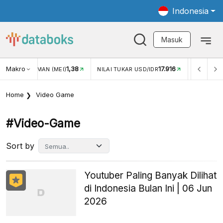
Indonesia
Masuk
Makro
1,38
17.916
JUNGAN WISMAN (MEI)
NILAI TUKAR USD/IDR
INFLASI Y
Home
Video Game
#video-Game
Sort by
Youtuber Paling Banyak Dilihat
di Indonesia Bulan Ini | 06 Jun
2026