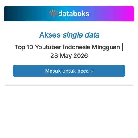
A
A
A
Akses
single data
Font
Font
Font
Kecil
Top 10 Youtuber Indonesia Mingguan |
Sedang
Besar
23 May 2026
Masuk untuk baca
»