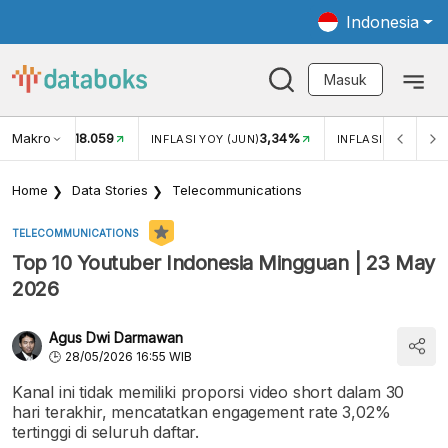
Indonesia
Masuk
Makro
18.059
3,34%
UKAR USD/IDR
INFLASI YOY (JUN)
INFLASI MOM (JUN
Home
Data Stories
Telecommunications
TELECOMMUNICATIONS
Top 10 Youtuber Indonesia Mingguan | 23 May
2026
Agus Dwi Darmawan
28/05/2026 16:55 WIB
Kanal ini tidak memiliki proporsi video short dalam 30
hari terakhir, mencatatkan engagement rate 3,02%
tertinggi di seluruh daftar.