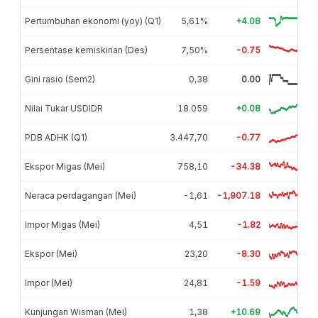
Pertumbuhan ekonomi (yoy) (Q1)
5,61%
+4.08
Persentase kemiskinan (Des)
7,50%
-0.75
Gini rasio (Sem2)
0,38
0.00
Nilai Tukar USDIDR
18.059
+0.08
PDB ADHK (Q1)
3.447,70
-0.77
Ekspor Migas (Mei)
758,10
-34.38
Neraca perdagangan (Mei)
-1,61
-1,907.18
Impor Migas (Mei)
4,51
-1.82
Ekspor (Mei)
23,20
-8.30
Impor (Mei)
24,81
-1.59
Kunjungan Wisman (Mei)
1,38
+10.69