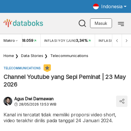
Indonesia
Masuk
Makro
18.059
3,34%
UKAR USD/IDR
INFLASI YOY (JUN)
INFLASI MOM (JUN
Home
Data Stories
Telecommunications
TELECOMMUNICATIONS
Channel Youtube yang Sepi Peminat | 23 May
2026
Agus Dwi Darmawan
28/05/2026 13:53 WIB
Kanal ini tercatat tidak memiliki proporsi video short,
video terakhir dirilis pada tanggal 24 Januari 2024.