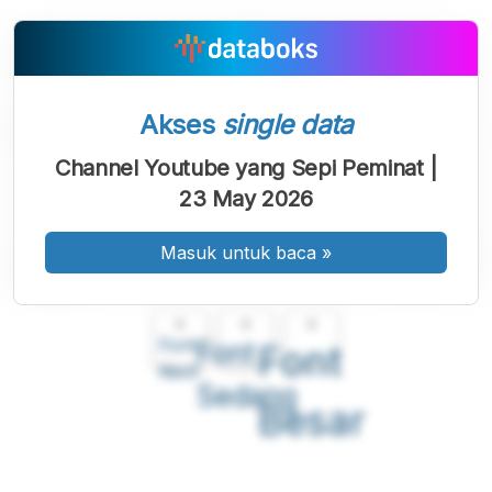
Akses
single data
Channel Youtube yang Sepi Peminat |
23 May 2026
Masuk untuk baca
»
A
A
A
Font
Font
Font
Kecil
Sedang
Besar