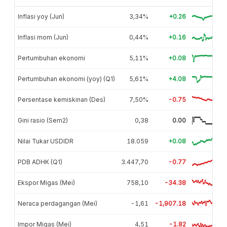
Inflasi yoy (Jun)
3,34%
+0.26
Inflasi mom (Jun)
0,44%
+0.16
Pertumbuhan ekonomi
5,11%
+0.08
Pertumbuhan ekonomi (yoy) (Q1)
5,61%
+4.08
Persentase kemiskinan (Des)
7,50%
-0.75
Gini rasio (Sem2)
0,38
0.00
Nilai Tukar USDIDR
18.059
+0.08
PDB ADHK (Q1)
3.447,70
-0.77
Ekspor Migas (Mei)
758,10
-34.38
Neraca perdagangan (Mei)
-1,61
-1,907.18
Impor Migas (Mei)
4,51
-1.82