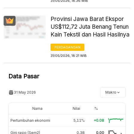
31/05/2026, 18:36 WIB
Provinsi Jawa Barat Ekspor
US$112,72 Juta Benang Tenun
Kain Tekstil dan Hasil Hasilnya
PERDAGANGAN
31/05/2026, 18:21 WIB
Data Pasar
31 May 2026
Makro
Nama
Nilai
%
Pertumbuhan ekonomi
5,11%
+0.08
Gini rasio (Sem2)
0,38
0.00