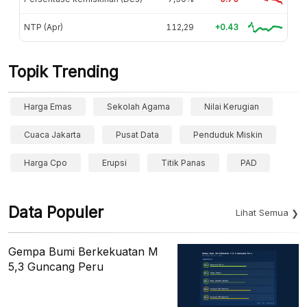
NTP (Apr)
112,29
+0.43
Topik Trending
Harga Emas
Sekolah Agama
Nilai Kerugian
Cuaca Jakarta
Pusat Data
Penduduk Miskin
Harga Cpo
Erupsi
Titik Panas
PAD
Data Populer
Lihat Semua
Gempa Bumi Berkekuatan M
5,3 Guncang Peru