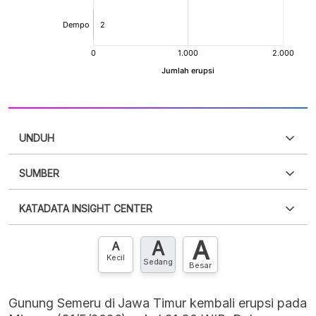
UNDUH
SUMBER
PDF
PNG
Silakan
login
untuk mengakses informasi ini
.
Belum
KATADATA INSIGHT CENTER
punya akun?
Silakan
Daftar sekarang
,
GRATIS!
XLS
EMBED
A
A
Hubungi sekarang »
A
Kecil
Sedang
Besar
Gunung Semeru di Jawa Timur kembali erupsi pada