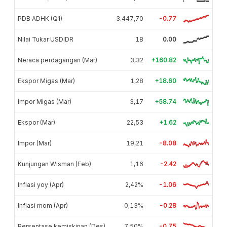
PDB ADHK (Q1)
3.447,70
-0.77
Nilai Tukar USDIDR
18
0.00
Neraca perdagangan (Mar)
3,32
+160.82
Ekspor Migas (Mar)
1,28
+18.60
Impor Migas (Mar)
3,17
+58.74
Ekspor (Mar)
22,53
+1.62
Impor (Mar)
19,21
-8.08
Kunjungan Wisman (Feb)
1,16
-2.42
Inflasi yoy (Apr)
2,42%
-1.06
Inflasi mom (Apr)
0,13%
-0.28
Persentase kemiskinan (Des)
7,50%
-0.75