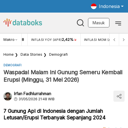
Indonesia
Masuk
Makro
18
2,42%
0,13%
KAR USD/IDR
INFLASI YOY (APR)
INFLASI MOM (APR)
Home
Data Stories
Demografi
DEMOGRAFI
Waspada! Malam Ini Gunung Semeru Kembali
Erupsi (Minggu, 31 Mei 2026)
Irfan Fadhlurrahman
31/05/2026 21:48 WIB
7 Gunung Api di Indonesia dengan Jumlah
Letusan/Erupsi Terbanyak Sepanjang 2024