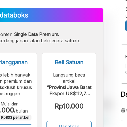
konten
Single Data Premium.
erlangganan, atau beli secara satuan.
rlangganan
Beli Satuan
s lebih banyak
Langsung baca
n premium dan
artikel
eksklusif khusus
“Provinsi Jawa Barat
D
pelanggan.
Ekspor US$112,72
Juta Benang Tenun
Mulai dari
Rp10.000
Kain Tekstil dan Hasil
.000
/bulan
Hasilnya”.
 Rp833 per artikel
Dapatkan