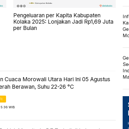
Pengeluaran per Kapita Kabupaten
In
Kolaka 2025: Lonjakan Jadi Rp1,69 Juta
Ka
per Bulan
Ge
Mo
Ge
Se
In
Ma
an Cuaca Morowali Utara Hari Ini 05 Agustus
erah Berawan, Suhu 22-26 °C
FI
 5:36 WIB