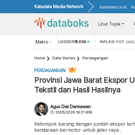
Katadata Media Network
Katadata.co.id
K
Lihat Topik
(MEI)
1,38
NILAI TUKAR USD/IDR
Makro
18.034
INFLASI YOY (JUL
Home
Data Stories
Perdagangan
PERDAGANGAN
Provinsi Jawa Barat Ekspor 
Tekstil dan Hasil Hasilnya
Agus Dwi Darmawan
31/05/2026 18:21 WIB
Kelompok barang dengan jumlah ekspor tert
kendaraan bermotor untuk jalan raya .