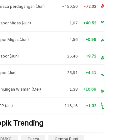
raca perdagangan (Jun)
-450,50
-72.02
spor Migas (Jun)
1,07
+40.52
por Migas (Jun)
4,56
+0.96
spor (Jun)
25,46
+9.72
por (Jun)
25,91
+4.41
unjungan Wisman (Mei)
1,38
+10.69
P (Jul)
116,16
+1.32
opik Trending
BMKG
Cuaca
Gempa Bumi