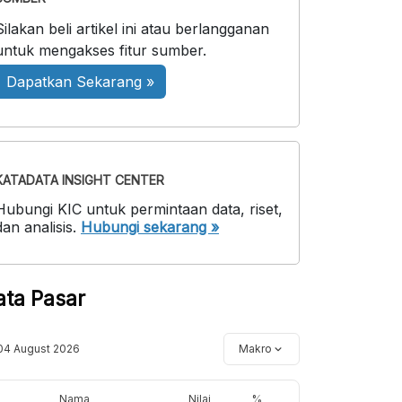
Silakan beli artikel ini atau berlangganan
untuk mengakses fitur sumber.
Dapatkan Sekarang »
KATADATA INSIGHT CENTER
Hubungi KIC untuk permintaan data, riset,
dan analisis.
Hubungi sekarang »
ata Pasar
04 August 2026
Makro
Nama
Nilai
%