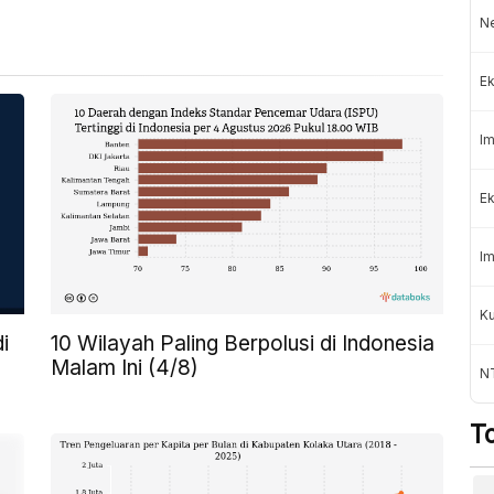
Ne
Ek
Im
Ek
Im
K
10 Wilayah Paling Berpolusi di Indonesia
i
Malam Ini (4/8)
NT
T