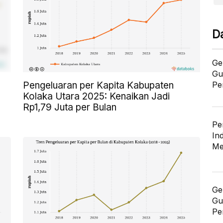
D
Ge
Gu
Pe
Pengeluaran per Kapita Kabupaten
Kolaka Utara 2025: Kenaikan Jadi
Rp1,79 Juta per Bulan
Pe
In
Me
Ge
Gu
Pe