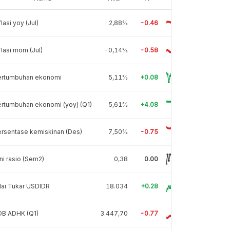
flasi yoy (Jul)
2,88%
-0.46
flasi mom (Jul)
-0,14%
-0.58
ertumbuhan ekonomi
5,11%
+0.08
rtumbuhan ekonomi (yoy) (Q1)
5,61%
+4.08
rsentase kemiskinan (Des)
7,50%
-0.75
ni rasio (Sem2)
0,38
0.00
lai Tukar USDIDR
18.034
+0.28
DB ADHK (Q1)
3.447,70
-0.77