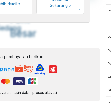
bih detail »
Sekarang
»
A
A
In
ont
Font
In
Sedang
Besar
P
Pe
a pembayaran berikut:
Pe
Gi
Ni
aran masih dalam proses aktivasi.
P