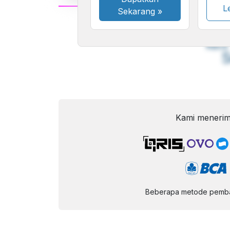
Le
Sekarang
»
A
Font
F
Kecil
Kami menerim
Beberapa metode pembay