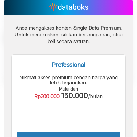
Anda mengakses konten
Single Data Premium.
Untuk meneruskan, silakan berlangganan, atau
beli secara satuan.
Professional
Nikmati akses premium dengan harga yang
lebih terjangkau.
Mulai dari
A
A
A
150.000
Rp300.000
/bulan
Font
Font
Font
Kecil
Sedang
Besar