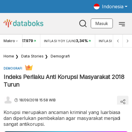
Indonesia
Masuk
Makro
17.979
3,34%
UKAR USD/IDR
INFLASI YOY (JUN)
INFLASI MOM (JUN
Home
Data Stories
Demografi
DEMOGRAFI
Indeks Perilaku Anti Korupsi Masyarakat 2018
Turun
18/09/2018 15:58 WIB
Korupsi merupakan ancaman kriminal yang luarbiasa
dan diperlukan pembekalan agar masyarakat menjadi
sangat antikorupsi.