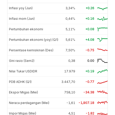
Inflasi yoy (Jun)
3,34%
+0.26
Inflasi mom (Jun)
0,44%
+0.16
Pertumbuhan ekonomi
5,11%
+0.08
Pertumbuhan ekonomi (yoy) (Q1)
5,61%
+4.08
Persentase kemiskinan (Des)
7,50%
-0.75
Gini rasio (Sem2)
0,38
0.00
Nilai Tukar USDIDR
17.979
+0.19
PDB ADHK (Q1)
3.447,70
-0.77
Ekspor Migas (Mei)
758,10
-34.38
Neraca perdagangan (Mei)
-1,61
-1,907.18
Impor Migas (Mei)
4,51
-1.82