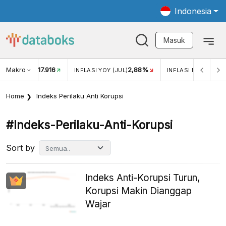
Indonesia
Masuk
Makro
17.916
2,88%
-
KAR USD/IDR
INFLASI YOY (JUL)
INFLASI MOM (JUL)
Home
Indeks Perilaku Anti Korupsi
#indeks-Perilaku-Anti-Korupsi
Sort by
Indeks Anti-Korupsi Turun,
Korupsi Makin Dianggap
Wajar