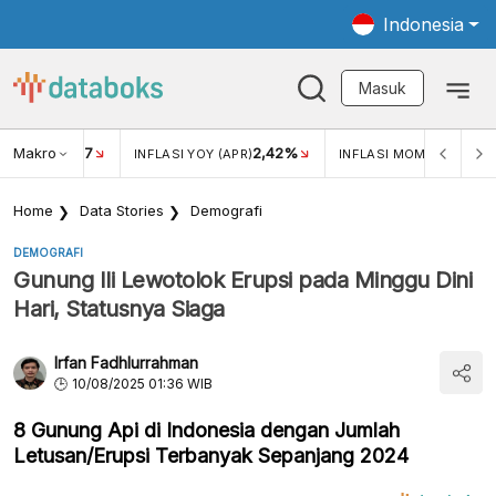
Indonesia
Masuk
Makro
17
2,42%
0,4
KAR USD/IDR
INFLASI YOY (APR)
INFLASI MOM (MAR)
Home
Data Stories
Demografi
DEMOGRAFI
Gunung Ili Lewotolok Erupsi pada Minggu Dini
Hari, Statusnya Siaga
Irfan Fadhlurrahman
10/08/2025 01:36 WIB
8 Gunung Api di Indonesia dengan Jumlah
Letusan/Erupsi Terbanyak Sepanjang 2024