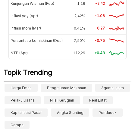
Kunjungan Wisman (Feb)
1,16
-2.42
Inflasi yoy (Apr)
2,42%
-1.06
Inflasi mom (Mar)
0,41%
-0.27
Persentase kemiskinan (Des)
7,50%
-0.75
NTP (Apr)
112,29
+0.43
Topik Trending
Harga Emas
Pengeluaran Makanan
Agama Islam
Pelaku Usaha
Nilai Kerugian
Real Estat
Kapitalisasi Pasar
Angka Stunting
Penduduk
Gempa