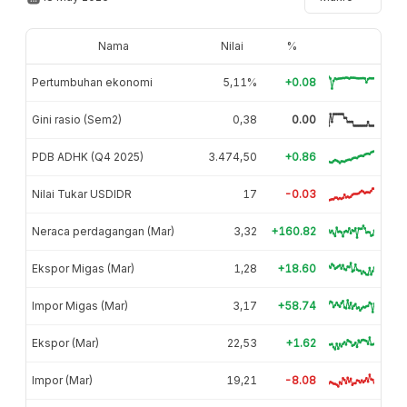
Nama
Nilai
%
Pertumbuhan ekonomi
5,11%
+0.08
Gini rasio (Sem2)
0,38
0.00
PDB ADHK (Q4 2025)
3.474,50
+0.86
Nilai Tukar USDIDR
17
-0.03
Neraca perdagangan (Mar)
3,32
+160.82
Ekspor Migas (Mar)
1,28
+18.60
Impor Migas (Mar)
3,17
+58.74
Ekspor (Mar)
22,53
+1.62
Impor (Mar)
19,21
-8.08