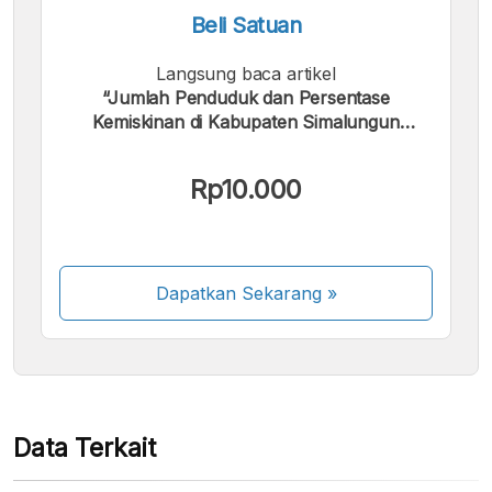
Beli Satuan
Langsung baca artikel
“Jumlah Penduduk dan Persentase
Kemiskinan di Kabupaten Simalungun
Kami menerima pembayaran berikut:
Periode 2004 - 2024”.
Rp10.000
Dapatkan Sekarang
»
Beberapa metode pembayaran masih dalam
proses aktivasi.
Data Terkait