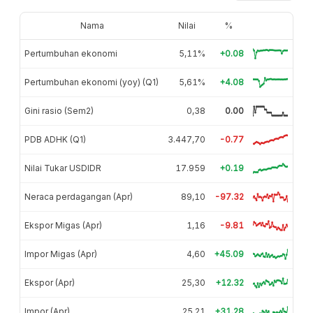
Nama
Nilai
%
Pertumbuhan ekonomi
5,11%
+0.08
Pertumbuhan ekonomi (yoy) (Q1)
5,61%
+4.08
Gini rasio (Sem2)
0,38
0.00
PDB ADHK (Q1)
3.447,70
-0.77
Nilai Tukar USDIDR
17.959
+0.19
Neraca perdagangan (Apr)
89,10
-97.32
Ekspor Migas (Apr)
1,16
-9.81
Impor Migas (Apr)
4,60
+45.09
Ekspor (Apr)
25,30
+12.32
Impor (Apr)
25,21
+31.28