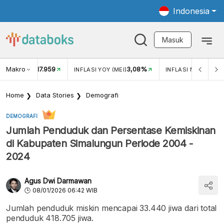
Indonesia
Masuk
Makro
17.959
3,08%
UKAR USD/IDR
INFLASI YOY (MEI)
INFLASI MOM (MEI)
Home
Data Stories
Demografi
DEMOGRAFI
Jumlah Penduduk dan Persentase Kemiskinan
di Kabupaten Simalungun Periode 2004 -
2024
Agus Dwi Darmawan
08/01/2026 06:42 WIB
Jumlah penduduk miskin mencapai 33.440 jiwa dari total
penduduk 418.705 jiwa.