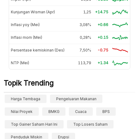
Kunjungan Wisman (Apr)
1,25
+14.75
Inflasi yoy (Mei)
3,08%
+0.66
Inflasi mom (Mei)
0,28%
+0.15
Persentase kemiskinan (Des)
7,50%
-0.75
NTP (Mei)
113,79
+1.34
Topik Trending
Harga Tembaga
Pengeluaran Makanan
Nilai Proyek
BMKG
Cuaca
BPS
Top Gainer Saham Hari Ini
Top Losers Saham
Penduduk Miskin
Erupsi