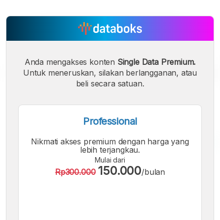
Anda mengakses konten
Single Data Premium.
Untuk meneruskan, silakan berlangganan, atau
beli secara satuan.
Professional
Nikmati akses premium dengan harga yang
lebih terjangkau.
Mulai dari
A
A
A
150.000
Rp300.000
/bulan
Font
Font
Font
Kecil
Sedang
Besar