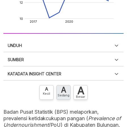
UNDUH
SUMBER
PDF
PNG
Silakan
login
untuk mengakses informasi ini
.
Belum
KATADATA INSIGHT CENTER
punya akun?
Silakan
Daftar sekarang
,
GRATIS!
XLS
EMBED
A
A
Hubungi sekarang »
A
Kecil
Sedang
Besar
Badan Pusat Statistik (BPS) melaporkan,
prevalensi ketidakcukupan pangan (
Prevalence of
Undernourishment
/PoU) di Kabupaten Bulungan,