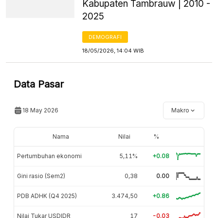
Kabupaten Tambrauw | 2010 -
2025
DEMOGRAFI
18/05/2026, 14:04 WIB
Data Pasar
18 May 2026
Makro
Nama
Nilai
%
Pertumbuhan ekonomi
5,11%
+0.08
Gini rasio (Sem2)
0,38
0.00
PDB ADHK (Q4 2025)
3.474,50
+0.86
Nilai Tukar USDIDR
17
-0.03