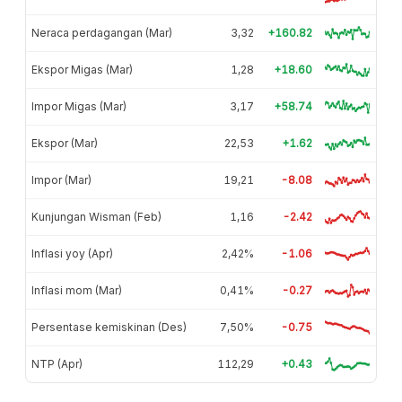
Neraca perdagangan (Mar)
3,32
+160.82
Ekspor Migas (Mar)
1,28
+18.60
Impor Migas (Mar)
3,17
+58.74
Ekspor (Mar)
22,53
+1.62
Impor (Mar)
19,21
-8.08
Kunjungan Wisman (Feb)
1,16
-2.42
Inflasi yoy (Apr)
2,42%
-1.06
Inflasi mom (Mar)
0,41%
-0.27
Persentase kemiskinan (Des)
7,50%
-0.75
NTP (Apr)
112,29
+0.43