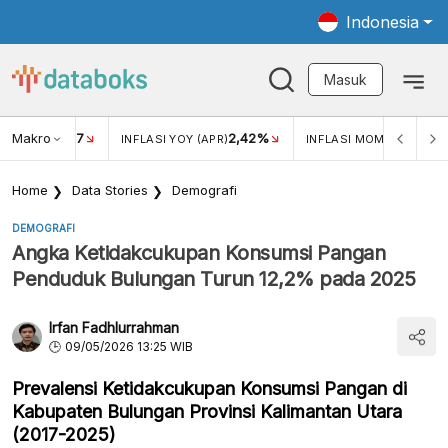
Indonesia
Masuk
Makro
17
2,42%
0,4
KAR USD/IDR
INFLASI YOY (APR)
INFLASI MOM (MAR)
Home
Data Stories
Demografi
DEMOGRAFI
Angka Ketidakcukupan Konsumsi Pangan
Penduduk Bulungan Turun 12,2% pada 2025
Irfan Fadhlurrahman
09/05/2026 13:25 WIB
Prevalensi Ketidakcukupan Konsumsi Pangan di
Kabupaten Bulungan Provinsi Kalimantan Utara
(2017-2025)