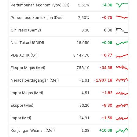
Pertumbuhan ekonomi (yoy) (Q1)
5,61%
+4.08
Persentase kemiskinan (Des)
7,50%
-0.75
Gini rasio (Sem2)
0,38
0.00
Nilai Tukar USDIDR
18.059
+0.08
PDB ADHK (Q1)
3.447,70
-0.77
Ekspor Migas (Mei)
758,10
-34.38
Neraca perdagangan (Mei)
-1,61
-1,907.18
Impor Migas (Mei)
4,51
-1.82
Ekspor (Mei)
23,20
-8.30
Impor (Mei)
24,81
-1.59
Kunjungan Wisman (Mei)
1,38
+10.69