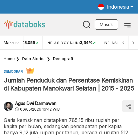
Indonesia
Masuk
Makro
18.059
3,34%
UKAR USD/IDR
INFLASI YOY (JUN)
INFLASI MOM (JUN
Home
Data Stories
Demografi
DEMOGRAFI
Jumlah Penduduk dan Persentase Kemiskinan
di Kabupaten Manokwari Selatan | 2015 - 2025
Agus Dwi Darmawan
06/05/2026 16:42 WIB
Garis kemiskinan ditetapkan 785,15 ribu rupiah per
kapita per bulan, sedangkan pendapatan per kapita
hanya 9,12 juta rupiah per tahun, berada di urutan 512