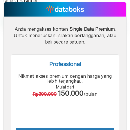
secara nasional.
Anda mengakses konten
Single Data Premium.
Untuk meneruskan, silakan berlangganan, atau
beli secara satuan.
A
A
A
Font
Font
Font
Kecil
Sedang
Besar
Professional
Nikmati akses premium dengan harga yang
lebih terjangkau.
Mulai dari
150.000
Rp300.000
/bulan