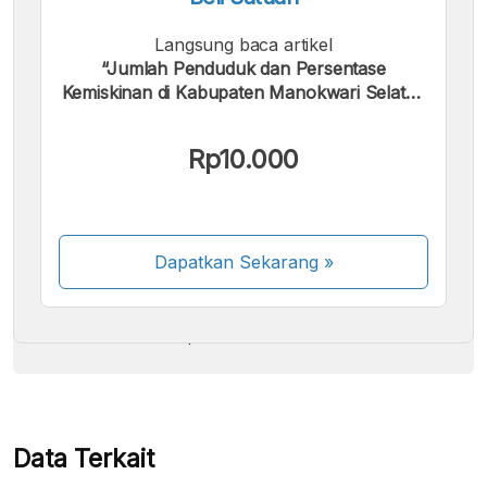
Langsung baca artikel
“Jumlah Penduduk dan Persentase
Kemiskinan di Kabupaten Manokwari Selatan
| 2015 - 2025”.
Kami menerima pembayaran berikut:
Rp10.000
Dapatkan Sekarang
»
Beberapa metode pembayaran masih dalam
proses aktivasi.
Data Terkait