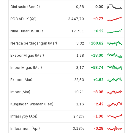
Gini rasio (Sem2)
0,38
0.00
PDB ADHK (Q1)
3.447,70
-0.77
Nilai Tukar USDIDR
17.731
+0.22
Neraca perdagangan (Mar)
3,32
+160.82
Ekspor Migas (Mar)
1,28
+18.60
Impor Migas (Mar)
3,17
+58.74
Ekspor (Mar)
22,53
+1.62
Impor (Mar)
19,21
-8.08
Kunjungan Wisman (Feb)
1,16
-2.42
Inflasi yoy (Apr)
2,42%
-1.06
Inflasi mom (Apr)
0,13%
-0.28