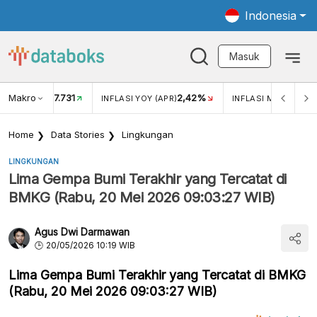
Indonesia
Masuk
Makro
17.731
2,42%
KAR USD/IDR
INFLASI YOY (APR)
INFLASI MOM (APR)
Home
Data Stories
Lingkungan
LINGKUNGAN
Lima Gempa Bumi Terakhir yang Tercatat di
BMKG (Rabu, 20 Mei 2026 09:03:27 WIB)
Agus Dwi Darmawan
20/05/2026 10:19 WIB
Lima Gempa Bumi Terakhir yang Tercatat di BMKG
(Rabu, 20 Mei 2026 09:03:27 WIB)