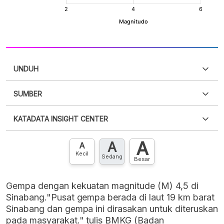
UNDUH
SUMBER
PDF
PNG
Silakan
login
untuk mengakses informasi ini
.
Belum
KATADATA INSIGHT CENTER
punya akun?
Silakan
Daftar sekarang
,
GRATIS!
XLS
EMBED
A
A
Hubungi sekarang »
A
Kecil
Sedang
Besar
Gempa dengan kekuatan magnitude (M) 4,5 di
Sinabang."Pusat gempa berada di laut 19 km barat
Sinabang dan gempa ini dirasakan untuk diteruskan
pada masyarakat." tulis BMKG (Badan