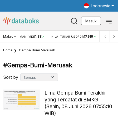
Indonesia
Masuk
Makro
17.916
2,88%
UKAR USD/IDR
INFLASI YOY (JUL)
INFLASI MOM (JUL)
Home
Gempa Bumi Merusak
#gempa-Bumi-Merusak
Sort by
Lima Gempa Bumi Terakhir
yang Tercatat di BMKG
(Senin, 08 Juni 2026 07:55:10
WIB)