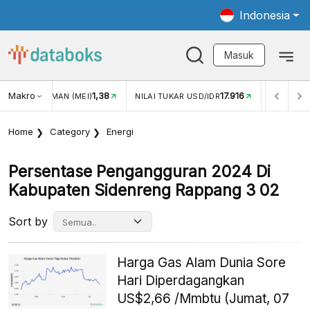
Indonesia
Masuk
Makro
1,38
17.916
JUNGAN WISMAN (MEI)
NILAI TUKAR USD/IDR
INFLASI Y
Home
Category
Energi
Persentase Pengangguran 2024 Di
Kabupaten Sidenreng Rappang 3 02
Sort by
Harga Gas Alam Dunia Sore
Hari Diperdagangkan
US$2,66 /Mmbtu (Jumat, 07