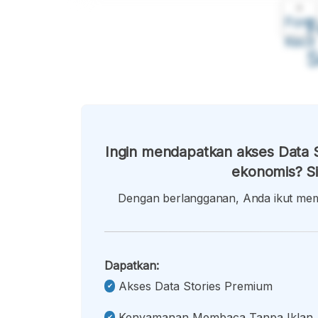
A
Font
F
Kecil
Ingin mendapatkan akses Data S
ekonomis? Si
Dengan berlangganan, Anda ikut memb
Dapatkan:
Akses Data Stories Premium
Kenyamanan Membaca Tanpa Iklan