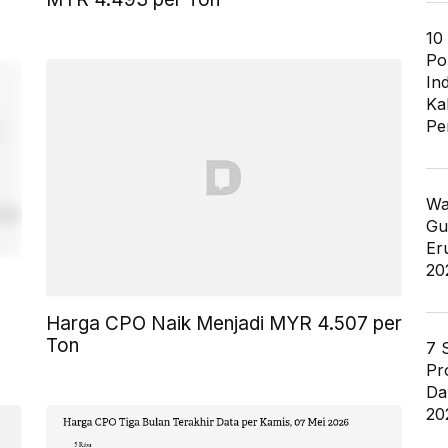
10
Po
In
Ka
Pe
Wa
Gu
Er
20
Harga CPO Naik Menjadi MYR 4.507 per
Ton
7 
Pr
Da
20