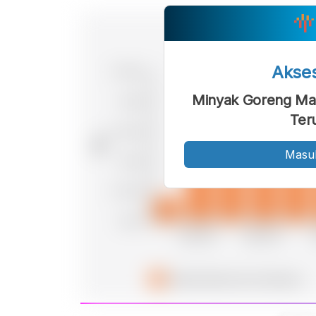
Akse
Minyak Goreng Mah
Ter
Masu