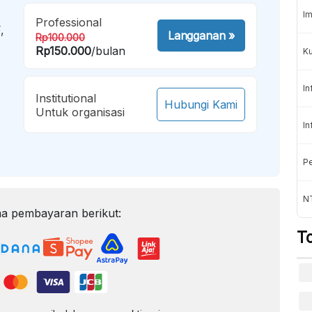
Im
Professional
,
Langganan
»
Rp100.000
Rp150.000
/bulan
K
In
Institutional
Hubungi Kami
Untuk organisasi
In
Pe
NT
a pembayaran berikut:
T