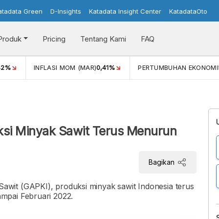
atadata Green
D-Insights
Katadata Insight Center
KatadataOto
Produk
Pricing
Tentang Kami
FAQ
42%
INFLASI MOM (MAR)
0,41%
PERTUMBUHAN EKONOMI
ksi Minyak Sawit Terus Menurun
Bagikan
wit (GAPKI), produksi minyak sawit Indonesia terus
mpai Februari 2022.