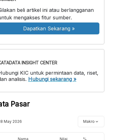
Silakan beli artikel ini atau berlangganan
untuk mengakses fitur sumber.
Dapatkan Sekarang
»
KATADATA INSIGHT CENTER
Hubungi KIC untuk permintaan data, riset,
dan analisis.
Hubungi sekarang »
ata Pasar
18 May 2026
Makro
Nama
Nilai
%