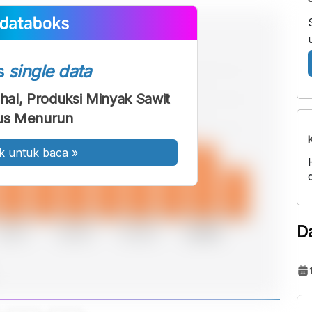
s
single data
al, Produksi Minyak Sawit
us Menurun
k untuk baca
»
D