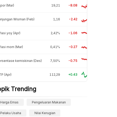
por (Mar)
19,21
-8.08
unjungan Wisman (Feb)
1,16
-2.42
flasi yoy (Apr)
2,42%
-1.06
flasi mom (Mar)
0,41%
-0.27
rsentase kemiskinan (Des)
7,50%
-0.75
P (Apr)
112,29
+0.43
opik Trending
Harga Emas
Pengeluaran Makanan
Pelaku Usaha
Nilai Kerugian