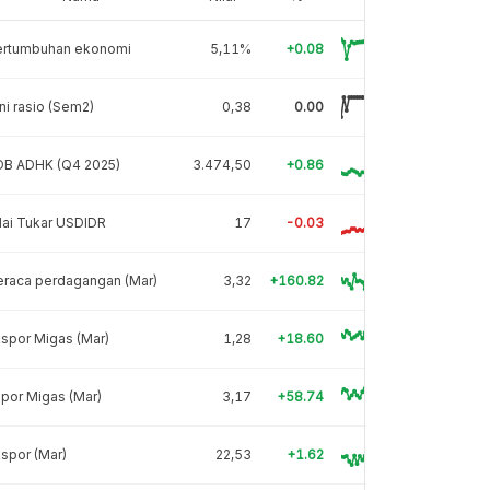
ertumbuhan ekonomi
5,11%
+0.08
ni rasio (Sem2)
0,38
0.00
DB ADHK (Q4 2025)
3.474,50
+0.86
lai Tukar USDIDR
17
-0.03
eraca perdagangan (Mar)
3,32
+160.82
spor Migas (Mar)
1,28
+18.60
por Migas (Mar)
3,17
+58.74
spor (Mar)
22,53
+1.62