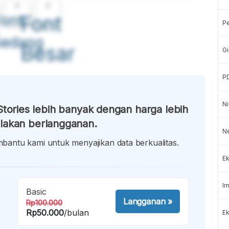
A
A
ont
Font
P
Sedang
Besar
Gi
P
Ni
tories lebih banyak dengan harga lebih
lakan berlangganan.
N
antu kami untuk menyajikan data berkualitas.
Ek
Im
Basic
Langganan
»
Rp100.000
Rp50.000
/bulan
Ek