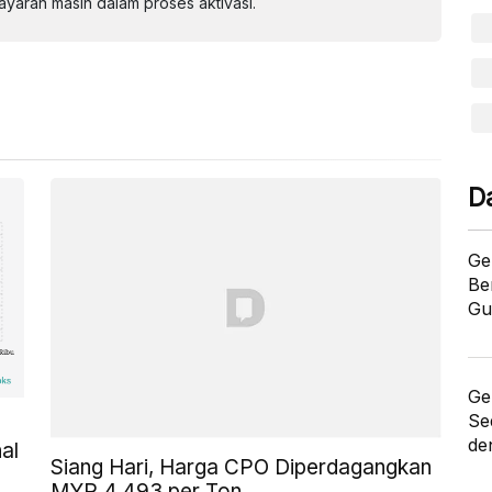
aran masih dalam proses aktivasi.
D
Ge
Be
Gu
Ge
Se
de
al
Siang Hari, Harga CPO Diperdagangkan
MYR 4.493 per Ton