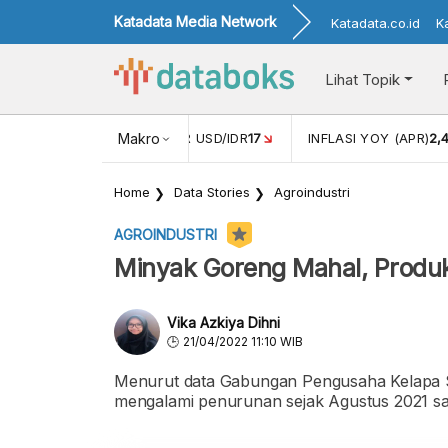
Katadata Media Network
Katadata.co.id
K
Lihat Topik
 (FEB)
1,16
NILAI TUKAR USD/IDR
Makro
17
INFLASI YOY (APR)
2,
Home
Data Stories
Agroindustri
AGROINDUSTRI
Minyak Goreng Mahal, Produ
Vika Azkiya Dihni
21/04/2022 11:10 WIB
Menurut data Gabungan Pengusaha Kelapa Sa
mengalami penurunan sejak Agustus 2021 sa