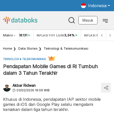
Indonesia
Masuk
Makro
18.131
3,34%
UKAR USD/IDR
INFLASI YOY (JUN)
INFLASI MOM (JUN)
Home
Data Stories
Teknologi & Telekomunikasi
TEKNOLOGI & TELEKOMUNIKASI
Pendapatan Mobile Games di RI Tumbuh
dalam 3 Tahun Terakhir
Akbar Ridwan
03/02/2026 19:09 WIB
Khusus di Indonesia, pendapatan IAP sektor mobile
games di iOS dan Google Play selalu mengalami
kenaikan dalam tiga tahun terakhir.