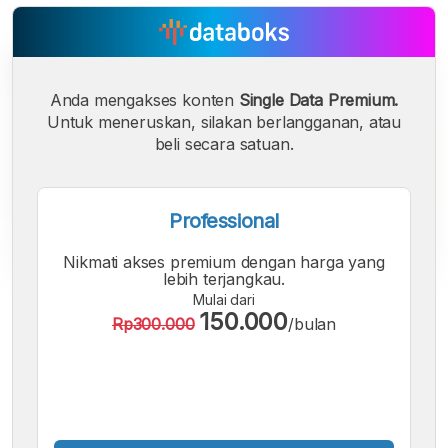
Anda mengakses konten
Single Data Premium.
Untuk meneruskan, silakan berlangganan, atau
beli secara satuan.
Professional
Nikmati akses premium dengan harga yang
lebih terjangkau.
Mulai dari
A
A
A
150.000
Rp300.000
/bulan
Font
Font
Font
Kecil
Sedang
Besar