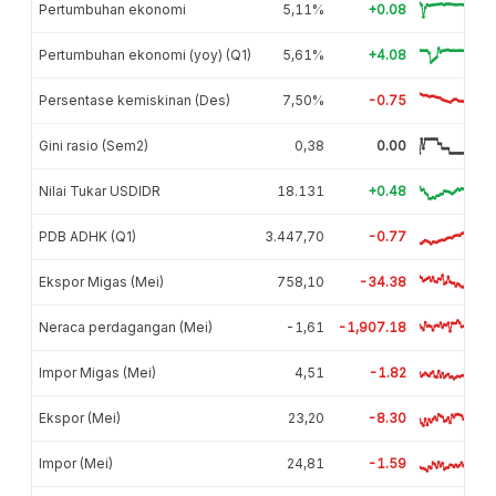
Pertumbuhan ekonomi
5,11%
+0.08
Pertumbuhan ekonomi (yoy) (Q1)
5,61%
+4.08
Persentase kemiskinan (Des)
7,50%
-0.75
Gini rasio (Sem2)
0,38
0.00
Nilai Tukar USDIDR
18.131
+0.48
PDB ADHK (Q1)
3.447,70
-0.77
Ekspor Migas (Mei)
758,10
-34.38
Neraca perdagangan (Mei)
-1,61
-1,907.18
Impor Migas (Mei)
4,51
-1.82
Ekspor (Mei)
23,20
-8.30
Impor (Mei)
24,81
-1.59