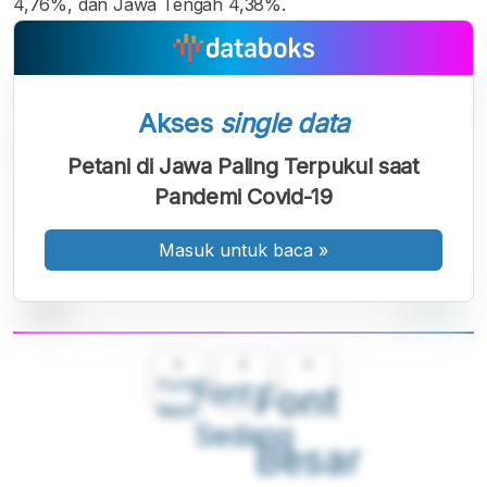
4,76%, dan Jawa Tengah 4,38%.
Akses
single data
Petani di Jawa Paling Terpukul saat
Pandemi Covid-19
Masuk untuk baca
»
A
A
A
Font
Font
Font
Kecil
Sedang
Besar