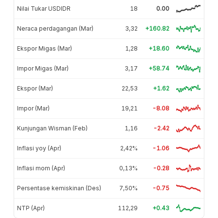
Nilai Tukar USDIDR
18
0.00
Neraca perdagangan (Mar)
3,32
+160.82
Ekspor Migas (Mar)
1,28
+18.60
Impor Migas (Mar)
3,17
+58.74
Ekspor (Mar)
22,53
+1.62
Impor (Mar)
19,21
-8.08
Kunjungan Wisman (Feb)
1,16
-2.42
Inflasi yoy (Apr)
2,42%
-1.06
Inflasi mom (Apr)
0,13%
-0.28
Persentase kemiskinan (Des)
7,50%
-0.75
NTP (Apr)
112,29
+0.43