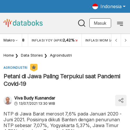
Indonesia
Masuk
Makro
18
2,42%
0,13%
KAR USD/IDR
INFLASI YOY (APR)
INFLASI MOM (APR)
Home
Data Stories
Agroindustri
AGROINDUSTRI
Petani di Jawa Paling Terpukul saat Pandemi
Covid-19
Viva Budy Kusnandar
13/07/2021 13:30 WIB
NTP di Jawa Barat merosot 7,6% pada Januari 2020 -
Juni 2021. Posisinya diikuti Banten dengan penurunan
NTP sebesar 7,07%, Yogyakarta 5,37%, Jawa Timur