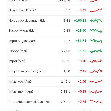
PDB ADHK (Q1)
3.447,70
-0.77
Nilai Tukar USDIDR
17
-0.03
Neraca perdagangan (Mar)
3,32
+160.82
Ekspor Migas (Mar)
1,28
+18.60
Impor Migas (Mar)
3,17
+58.74
Ekspor (Mar)
22,53
+1.62
Impor (Mar)
19,21
-8.08
Kunjungan Wisman (Feb)
1,16
-2.42
Inflasi yoy (Apr)
2,42%
-1.06
Inflasi mom (Apr)
0,13%
-0.28
Persentase kemiskinan (Des)
7,50%
-0.75