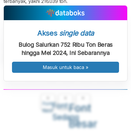
terbanyak, yakni 216.039 ton.
Akses
single data
Bulog Salurkan 752 Ribu Ton Beras
hingga Mei 2024, Ini Sebarannya
Masuk untuk baca
»
A
A
A
Font
Font
Font
Kecil
Sedang
Besar