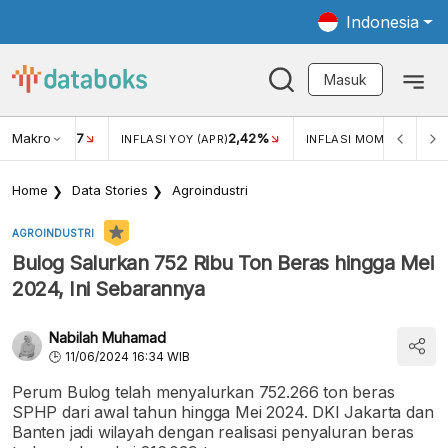
Indonesia
Masuk
Makro
17
2,42%
0,1
KAR USD/IDR
INFLASI YOY (APR)
INFLASI MOM (APR)
Home
Data Stories
Agroindustri
AGROINDUSTRI
Bulog Salurkan 752 Ribu Ton Beras hingga Mei
2024, Ini Sebarannya
Nabilah Muhamad
11/06/2024 16:34 WIB
Perum Bulog telah menyalurkan 752.266 ton beras
SPHP dari awal tahun hingga Mei 2024. DKI Jakarta dan
Banten jadi wilayah dengan realisasi penyaluran beras