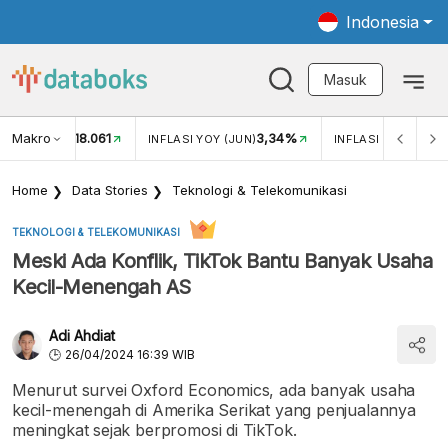
Indonesia
Masuk
Makro
18.061
3,34%
UKAR USD/IDR
INFLASI YOY (JUN)
INFLASI MOM (JUN
Home
Data Stories
Teknologi & Telekomunikasi
TEKNOLOGI & TELEKOMUNIKASI
Meski Ada Konflik, TikTok Bantu Banyak Usaha
Kecil-Menengah AS
Adi Ahdiat
26/04/2024 16:39 WIB
Menurut survei Oxford Economics, ada banyak usaha
kecil-menengah di Amerika Serikat yang penjualannya
meningkat sejak berpromosi di TikTok.