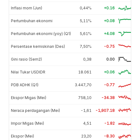
Inflasi mom (Jun)
0,44%
+0.16
Pertumbuhan ekonomi
5,11%
+0.08
Pertumbuhan ekonomi (yoy) (Q1)
5,61%
+4.08
Persentase kemiskinan (Des)
7,50%
-0.75
Gini rasio (Sem2)
0,38
0.00
Nilai Tukar USDIDR
18.061
+0.06
PDB ADHK (Q1)
3.447,70
-0.77
Ekspor Migas (Mei)
758,10
-34.38
Neraca perdagangan (Mei)
-1,61
-1,907.18
Impor Migas (Mei)
4,51
-1.82
Ekspor (Mei)
23,20
-8.30