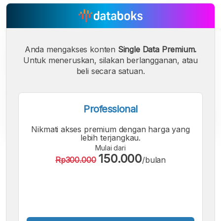
Anda mengakses konten
Single Data Premium.
Untuk meneruskan, silakan berlangganan, atau
beli secara satuan.
Professional
Nikmati akses premium dengan harga yang
lebih terjangkau.
Mulai dari
A
A
A
150.000
Rp300.000
/bulan
Font
Font
Font
Kecil
Sedang
Besar