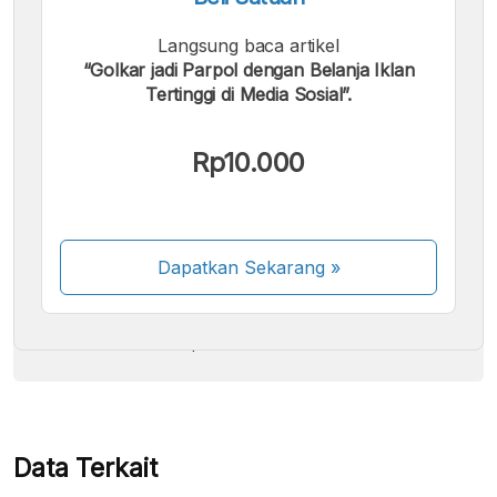
Langsung baca artikel
“Golkar jadi Parpol dengan Belanja Iklan
Tertinggi di Media Sosial”.
Kami menerima pembayaran berikut:
Rp10.000
Dapatkan Sekarang
»
Beberapa metode pembayaran masih dalam
proses aktivasi.
Data Terkait