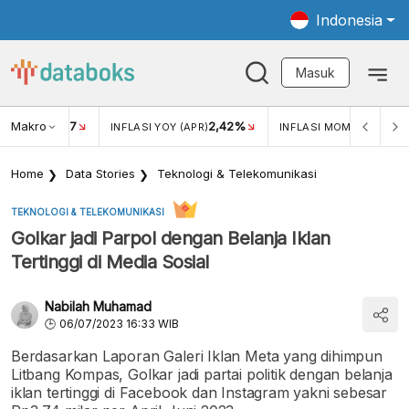
Indonesia
Masuk
Makro
17
2,42%
0,1
KAR USD/IDR
INFLASI YOY (APR)
INFLASI MOM (APR)
Home
Data Stories
Teknologi & Telekomunikasi
TEKNOLOGI & TELEKOMUNIKASI
Golkar jadi Parpol dengan Belanja Iklan
Tertinggi di Media Sosial
Nabilah Muhamad
06/07/2023 16:33 WIB
Berdasarkan Laporan Galeri Iklan Meta yang dihimpun
Litbang Kompas, Golkar jadi partai politik dengan belanja
iklan tertinggi di Facebook dan Instagram yakni sebesar