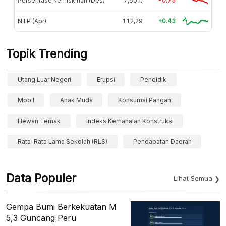
Persentase kemiskinan (Des)
7,50%
-0.75
NTP (Apr)
112,29
+0.43
Topik Trending
Utang Luar Negeri
Erupsi
Pendidik
Mobil
Anak Muda
Konsumsi Pangan
Hewan Ternak
Indeks Kemahalan Konstruksi
Rata-Rata Lama Sekolah (RLS)
Pendapatan Daerah
Data Populer
Lihat Semua
Gempa Bumi Berkekuatan M
5,3 Guncang Peru