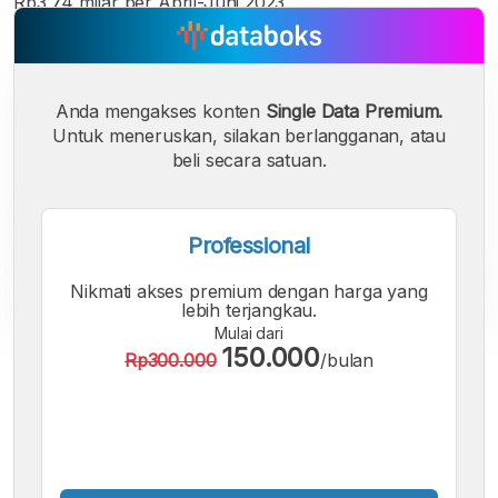
Rp3,74 milar per April-Juni 2023.
Anda mengakses konten
Single Data Premium.
Untuk meneruskan, silakan berlangganan, atau
beli secara satuan.
Professional
Nikmati akses premium dengan harga yang
lebih terjangkau.
Mulai dari
150.000
Rp300.000
/bulan
A
A
A
Font
Font
Font
Kecil
Sedang
Besar