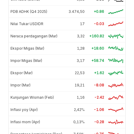
PDB ADHK (Q4 2025)
3.474,50
+0.86
Nilai Tukar USDIDR
17
-0.03
Neraca perdagangan (Mar)
3,32
+160.82
Ekspor Migas (Mar)
1,28
+18.60
Impor Migas (Mar)
3,17
+58.74
Ekspor (Mar)
22,53
+1.62
Impor (Mar)
19,21
-8.08
Kunjungan Wisman (Feb)
1,16
-2.42
Inflasi yoy (Apr)
2,42%
-1.06
Inflasi mom (Apr)
0,13%
-0.28