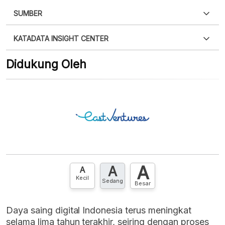
SUMBER
PDF
PNG
Silakan
login
untuk mengakses informasi ini
.
Belum
KATADATA INSIGHT CENTER
punya akun?
Silakan
Daftar sekarang
,
GRATIS!
XLS
EMBED
Didukung Oleh
Hubungi sekarang »
A
A
A
Kecil
Sedang
Besar
Daya saing digital Indonesia terus meningkat
selama lima tahun terakhir, seiring dengan proses