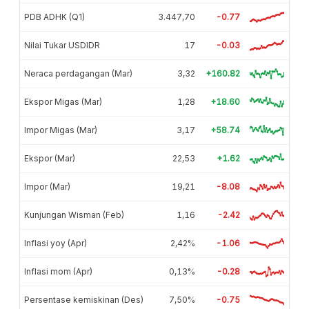
PDB ADHK (Q1)
3.447,70
-0.77
Nilai Tukar USDIDR
17
-0.03
Neraca perdagangan (Mar)
3,32
+160.82
Ekspor Migas (Mar)
1,28
+18.60
Impor Migas (Mar)
3,17
+58.74
Ekspor (Mar)
22,53
+1.62
Impor (Mar)
19,21
-8.08
Kunjungan Wisman (Feb)
1,16
-2.42
Inflasi yoy (Apr)
2,42%
-1.06
Inflasi mom (Apr)
0,13%
-0.28
Persentase kemiskinan (Des)
7,50%
-0.75