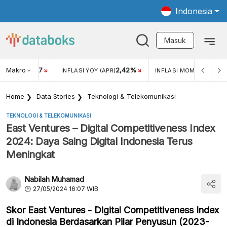
Indonesia
Masuk
Makro
17
2,42%
0,1
KAR USD/IDR
INFLASI YOY (APR)
INFLASI MOM (APR)
Home
Data Stories
Teknologi & Telekomunikasi
TEKNOLOGI & TELEKOMUNIKASI
East Ventures – Digital Competitiveness Index
2024: Daya Saing Digital Indonesia Terus
Meningkat
Nabilah Muhamad
27/05/2024 16:07 WIB
Skor East Ventures - Digital Competitiveness Index
di Indonesia Berdasarkan Pilar Penyusun (2023-