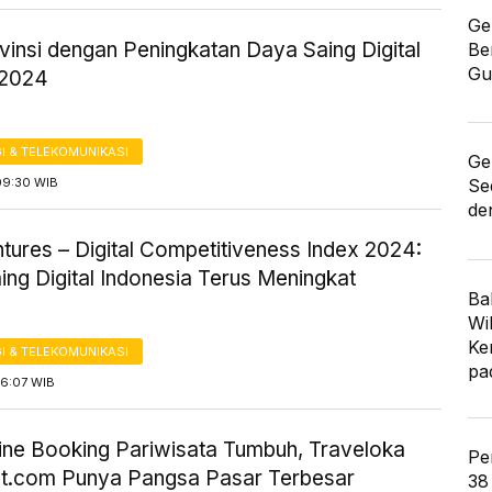
Ge
ovinsi dengan Peningkatan Daya Saing Digital
Be
Gu
 2024
I & TELEKOMUNIKASI
Ge
09:30 WIB
Se
de
tures – Digital Competitiveness Index 2024:
ng Digital Indonesia Terus Meningkat
Ba
Wi
Ke
I & TELEKOMUNIKASI
pa
16:07 WIB
line Booking Pariwisata Tumbuh, Traveloka
Pe
et.com Punya Pangsa Pasar Terbesar
38