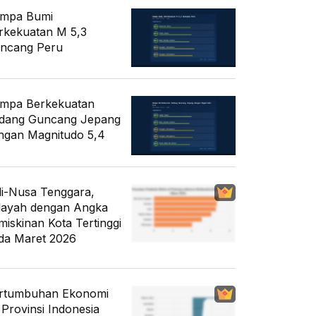
mpa Bumi
rkekuatan M 5,3
ncang Peru
mpa Berkekuatan
dang Guncang Jepang
ngan Magnitudo 5,4
li-Nusa Tenggara,
layah dengan Angka
miskinan Kota Tertinggi
da Maret 2026
rtumbuhan Ekonomi
 Provinsi Indonesia