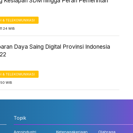
g Kesiapan SDM hingga Peran Pemerintah
I & TELEKOMUNIKASI
11:24 WIB
aran Daya Saing Digital Provinsi Indonesia
022
I & TELEKOMUNIKASI
5:50 WIB
Topik
Agroindustri
Ketenagakerjaan
Olahraga