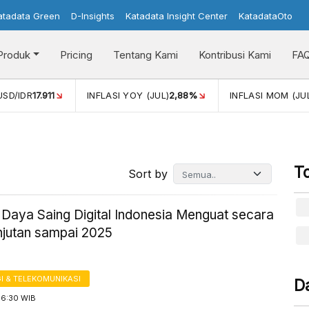
atadata Green
D-Insights
Katadata Insight Center
KatadataOto
Produk
Pricing
Tentang Kami
Kontribusi Kami
FA
2,88%
INFLASI MOM (JUL)
-0,14%
PERTUMBUHAN EKONO
T
Sort by
 Daya Saing Digital Indonesia Menguat secara
njutan sampai 2025
I & TELEKOMUNIKASI
D
16:30 WIB