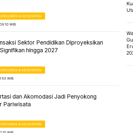
Ku
Ut
KONSUMEN & KESEHATAN
09:10 WIB
Wa
Gu
ansaksi Sektor Pendidikan Diproyeksikan
Er
Signifikan hingga 2027
20
KONSUMEN & KESEHATAN
1:50 WIB
rtasi dan Akomodasi Jadi Penyokong
r Pariwisata
KONSUMEN & KESEHATAN
0:10 WIB