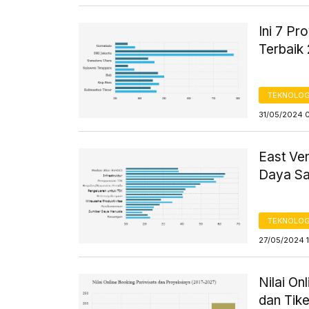
Ini 7 Pr
Terbaik
TEKNOLOG
31/05/2024 
East Ven
Daya Sai
TEKNOLOG
27/05/2024 
Nilai On
dan Tik