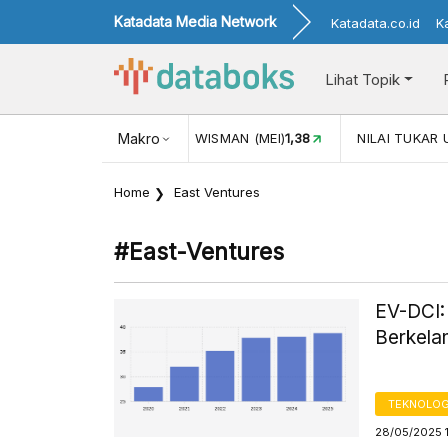
Katadata Media Network
Katadata.co.id
K
Lihat Topik
(MEI)
1,38
NILAI TUKAR USD/IDR
Makro
17.911
INFLASI YOY (JUL)
Home
East Ventures
#east-Ventures
EV-DCI:
Berkela
TEKNOLOG
28/05/2025 