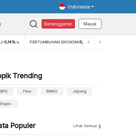
Indonesia
Q
Berlangganan
Masuk
MI
5,11%
PERTUMBUHAN EKONOMI (YOY) (Q1)
5,61%
PDB 
opik Trending
BPS
Peru
BMKG
Jepang
Erupsi
ata Populer
Lihat Semua