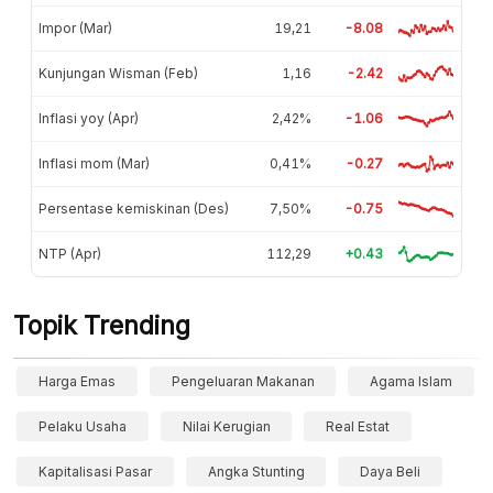
Impor (Mar)
19,21
-8.08
Kunjungan Wisman (Feb)
1,16
-2.42
Inflasi yoy (Apr)
2,42%
-1.06
Inflasi mom (Mar)
0,41%
-0.27
Persentase kemiskinan (Des)
7,50%
-0.75
NTP (Apr)
112,29
+0.43
Topik Trending
Harga Emas
Pengeluaran Makanan
Agama Islam
Pelaku Usaha
Nilai Kerugian
Real Estat
Kapitalisasi Pasar
Angka Stunting
Daya Beli