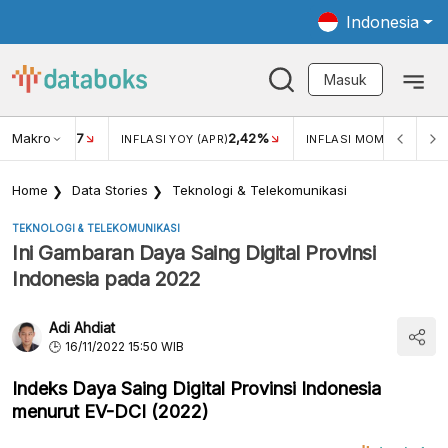
Indonesia
Masuk
Makro
17
2,42%
0,4
KAR USD/IDR
INFLASI YOY (APR)
INFLASI MOM (MAR)
Home
Data Stories
Teknologi & Telekomunikasi
TEKNOLOGI & TELEKOMUNIKASI
Ini Gambaran Daya Saing Digital Provinsi
Indonesia pada 2022
Adi Ahdiat
16/11/2022 15:50 WIB
Indeks Daya Saing Digital Provinsi Indonesia
menurut EV-DCI (2022)