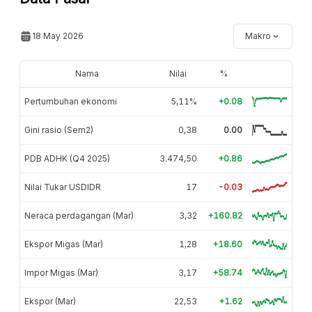
18 May 2026
Makro
Nama
Nilai
%
Pertumbuhan ekonomi
5,11%
+0.08
Gini rasio (Sem2)
0,38
0.00
PDB ADHK (Q4 2025)
3.474,50
+0.86
Nilai Tukar USDIDR
17
-0.03
Neraca perdagangan (Mar)
3,32
+160.82
Ekspor Migas (Mar)
1,28
+18.60
Impor Migas (Mar)
3,17
+58.74
Ekspor (Mar)
22,53
+1.62