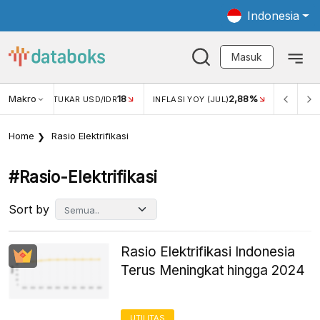
Indonesia
Masuk
Makro
18
2,88%
-0,1
KAR USD/IDR
INFLASI YOY (JUL)
INFLASI MOM (JUL)
Home
Rasio Elektrifikasi
#rasio-Elektrifikasi
Sort by
Rasio Elektrifikasi Indonesia
Terus Meningkat hingga 2024
UTILITAS