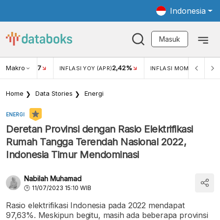
Indonesia
Masuk
Makro
17
2,42%
0,4
KAR USD/IDR
INFLASI YOY (APR)
INFLASI MOM (MAR)
Home
Data Stories
Energi
ENERGI
Deretan Provinsi dengan Rasio Elektrifikasi
Rumah Tangga Terendah Nasional 2022,
Indonesia Timur Mendominasi
Nabilah Muhamad
11/07/2023 15:10 WIB
Rasio elektrifikasi Indonesia pada 2022 mendapat
97,63%. Meskipun begitu, masih ada beberapa provinsi