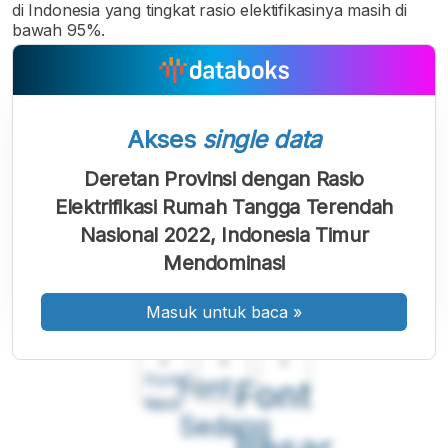
di Indonesia yang tingkat rasio elektifikasinya masih di
bawah 95%.
Akses
single data
Deretan Provinsi dengan Rasio
Elektrifikasi Rumah Tangga Terendah
Nasional 2022, Indonesia Timur
Mendominasi
Masuk untuk baca
»
A
A
A
Font
Font
Font
Kecil
Sedang