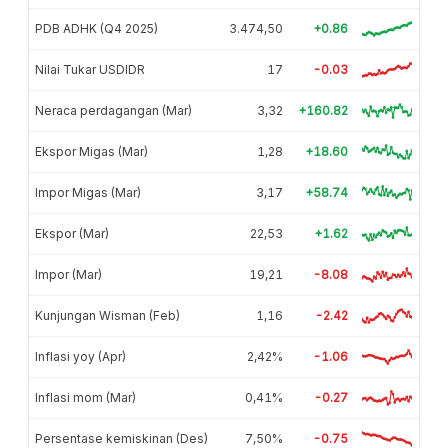
PDB ADHK (Q4 2025)
3.474,50
+0.86
Nilai Tukar USDIDR
17
-0.03
Neraca perdagangan (Mar)
3,32
+160.82
Ekspor Migas (Mar)
1,28
+18.60
Impor Migas (Mar)
3,17
+58.74
Ekspor (Mar)
22,53
+1.62
Impor (Mar)
19,21
-8.08
Kunjungan Wisman (Feb)
1,16
-2.42
Inflasi yoy (Apr)
2,42%
-1.06
Inflasi mom (Mar)
0,41%
-0.27
Persentase kemiskinan (Des)
7,50%
-0.75