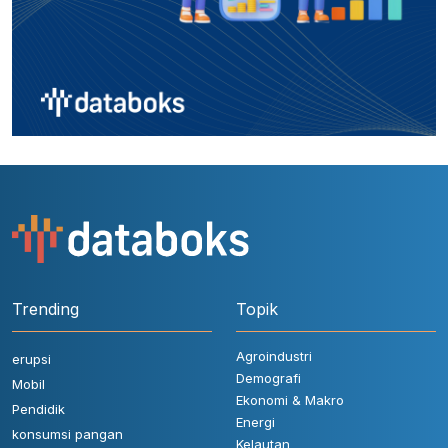
Trending
Topik
Agroindustri
erupsi
Demografi
Mobil
Ekonomi & Makro
Pendidik
Energi
konsumsi pangan
Kelautan