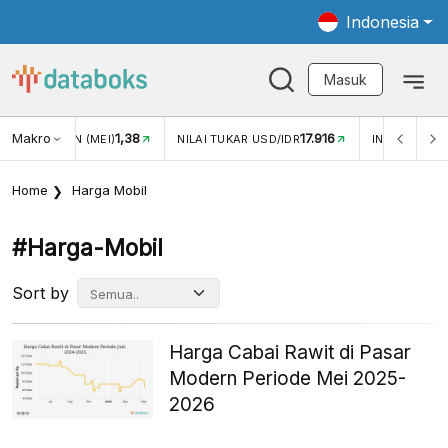
Indonesia
Masuk
Makro
17.916
2,88%
-
KAR USD/IDR
INFLASI YOY (JUL)
INFLASI MOM (JUL)
Home
Harga Mobil
#harga-Mobil
Sort by
Harga Cabai Rawit di Pasar
Modern Periode Mei 2025-
2026