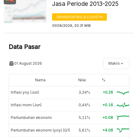
Jasa Periode 2013-2025
TRANSPORTASI & LOGISTIK
01/08/2026, 20:31 WIB
Data Pasar
01 August 2026
Makro
Nama
Nilai
%
Inflasi yoy (Jun)
3,34%
+0.26
Inflasi mom (Jun)
0,44%
+0.16
Pertumbuhan ekonomi
5,11%
+0.08
Pertumbuhan ekonomi (yoy) (Q1)
5,61%
+4.08