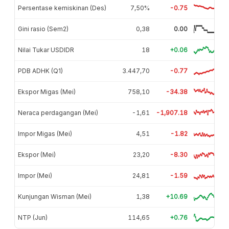
Persentase kemiskinan (Des)
7,50%
-0.75
Gini rasio (Sem2)
0,38
0.00
Nilai Tukar USDIDR
18
+0.06
PDB ADHK (Q1)
3.447,70
-0.77
Ekspor Migas (Mei)
758,10
-34.38
Neraca perdagangan (Mei)
-1,61
-1,907.18
Impor Migas (Mei)
4,51
-1.82
Ekspor (Mei)
23,20
-8.30
Impor (Mei)
24,81
-1.59
Kunjungan Wisman (Mei)
1,38
+10.69
NTP (Jun)
114,65
+0.76