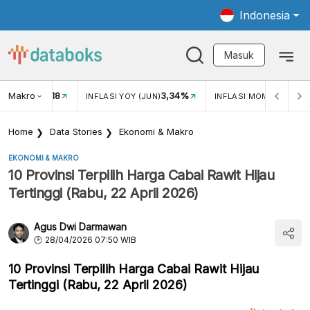
Indonesia
Masuk
Makro
18
3,34%
0,
UKAR USD/IDR
INFLASI YOY (JUN)
INFLASI MOM (JUN)
Home
Data Stories
Ekonomi & Makro
EKONOMI & MAKRO
10 Provinsi Terpilih Harga Cabai Rawit Hijau
Tertinggi (Rabu, 22 April 2026)
Agus Dwi Darmawan
28/04/2026 07:50 WIB
10 Provinsi Terpilih Harga Cabai Rawit Hijau
Tertinggi (Rabu, 22 April 2026)