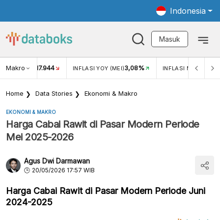
Indonesia
Masuk
Makro
17.944
3,08%
UKAR USD/IDR
INFLASI YOY (MEI)
INFLASI MOM (MEI)
Home
Data Stories
Ekonomi & Makro
EKONOMI & MAKRO
Harga Cabai Rawit di Pasar Modern Periode
Mei 2025-2026
Agus Dwi Darmawan
20/05/2026 17:57 WIB
Harga Cabai Rawit di Pasar Modern Periode Juni
2024-2025