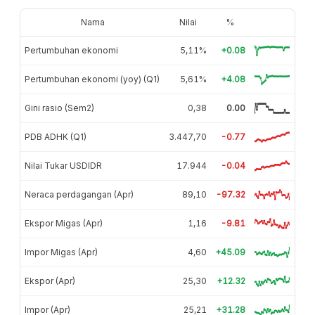
Nama
Nilai
%
Pertumbuhan ekonomi
5,11%
+0.08
Pertumbuhan ekonomi (yoy) (Q1)
5,61%
+4.08
Gini rasio (Sem2)
0,38
0.00
PDB ADHK (Q1)
3.447,70
-0.77
Nilai Tukar USDIDR
17.944
-0.04
Neraca perdagangan (Apr)
89,10
-97.32
Ekspor Migas (Apr)
1,16
-9.81
Impor Migas (Apr)
4,60
+45.09
Ekspor (Apr)
25,30
+12.32
Impor (Apr)
25,21
+31.28