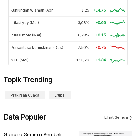
Kunjungan Wisman (Apr)
1,25
+14.75
Inflasi yoy (Mei)
3,08%
+0.66
Inflasi mom (Mei)
0,28%
+0.15
Persentase kemiskinan (Des)
7,50%
-0.75
NTP (Mei)
113,79
+1.34
Topik Trending
Prakiraan Cuaca
Erupsi
Data Populer
Lihat Semua
Gunung Semeru Kembali