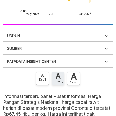
UNDUH
SUMBER
PDF
PNG
Silakan
login
untuk mengakses informasi ini
.
Belum
KATADATA INSIGHT CENTER
punya akun?
Silakan
Daftar sekarang
,
GRATIS!
XLS
EMBED
A
A
Hubungi sekarang »
A
Kecil
Sedang
Besar
Informasi terbaru panel Pusat Informasi Harga
Pangan Strategis Nasional, harga cabai rawit
harian di pasar modern provinsi Gorontalo tercatat
Rp67,45 ribu per kg. Harga ini terlihat tidak