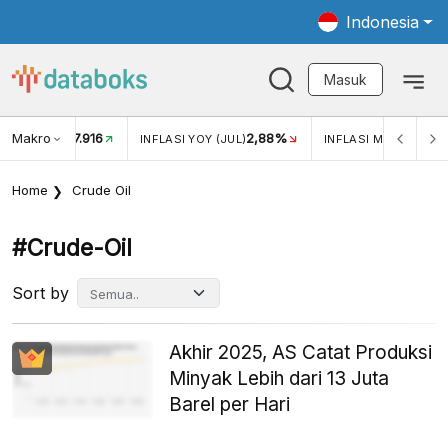
Indonesia
Masuk
Makro
17.916
2,88%
-
KAR USD/IDR
INFLASI YOY (JUL)
INFLASI MOM (JUL)
Home
Crude Oil
#crude-Oil
Sort by
Akhir 2025, AS Catat Produksi
Minyak Lebih dari 13 Juta
Barel per Hari