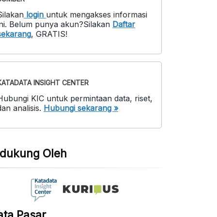
Silakan
login
untuk mengakses informasi
ni
.
Belum punya akun?
Silakan
Daftar
sekarang
,
GRATIS!
KATADATA INSIGHT CENTER
Hubungi KIC untuk permintaan data, riset,
dan analisis.
Hubungi sekarang »
idukung Oleh
ata Pasar