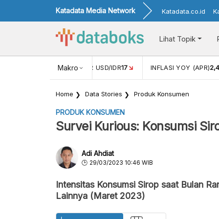
Katadata Media Network
Katadata.co.id
K
Lihat Topik
 (FEB)
1,16
NILAI TUKAR USD/IDR
Makro
17
INFLASI YOY (APR)
2,
Home
Data Stories
Produk Konsumen
PRODUK KONSUMEN
Survei Kurious: Konsumsi Si
Adi Ahdiat
29/03/2023 10:46 WIB
Intensitas Konsumsi Sirop saat Bulan R
Lainnya (Maret 2023)