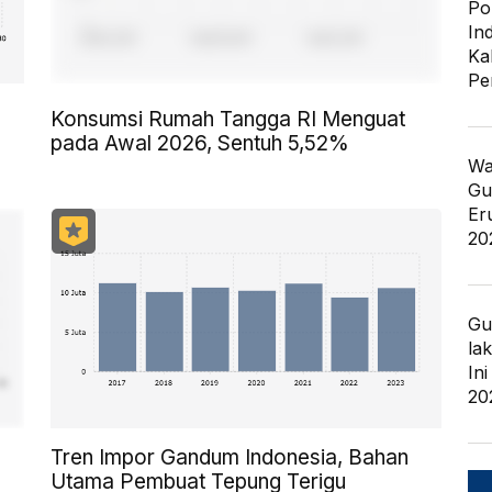
Po
In
Ka
Pe
Konsumsi Rumah Tangga RI Menguat
pada Awal 2026, Sentuh 5,52%
Wa
Gu
Er
20
Gu
la
In
20
Tren Impor Gandum Indonesia, Bahan
Utama Pembuat Tepung Terigu