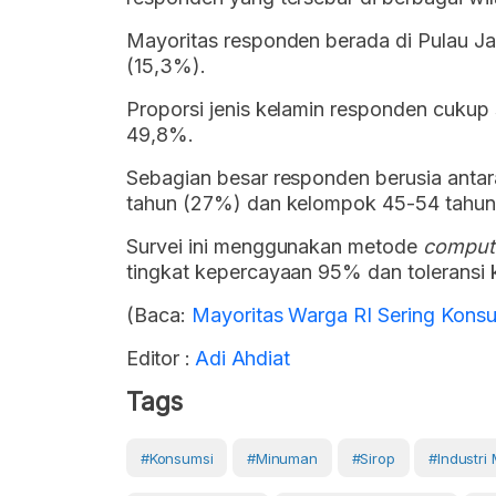
Mayoritas responden berada di Pulau Jaw
(15,3%).
Proporsi jenis kelamin responden cukup
49,8%.
Sebagian besar responden berusia anta
tahun (27%) dan kelompok 45-54 tahun
Survei ini menggunakan metode
compute
tingkat kepercayaan 95% dan toleransi 
(Baca:
Mayoritas Warga RI Sering Kon
Editor :
Adi Ahdiat
Tags
#Konsumsi
#Minuman
#sirop
#Industri