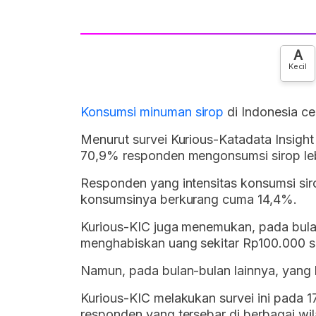
A
Kecil
Konsumsi
minuman
sirop
di Indonesia c
Menurut survei Kurious-Katadata Insight
70,9% responden mengonsumsi sirop leb
Responden yang intensitas konsumsi si
konsumsinya berkurang cuma 14,4%.
Kurious-KIC juga menemukan, pada bul
menghabiskan uang sekitar Rp100.000 s
Namun, pada bulan-bulan lainnya, yang 
Kurious-KIC melakukan survei ini pada
responden yang tersebar di berbagai wi