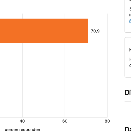
i
D
D