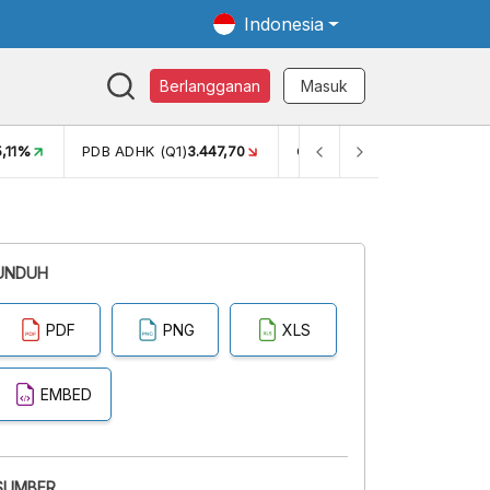
Indonesia
Berlangganan
Masuk
5,11%
PDB ADHK (Q1)
3.447,70
GINI RASIO (SEM2)
0,38
UNDUH
PDF
PNG
XLS
EMBED
SUMBER