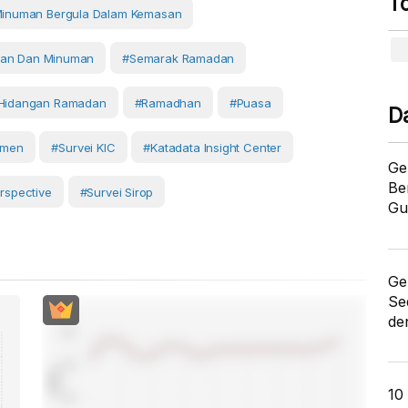
T
inuman Bergula Dalam Kemasan
an Dan Minuman
#Semarak Ramadan
hidangan Ramadan
#ramadhan
#Puasa
D
umen
#Survei KIC
#Katadata Insight Center
Ge
Be
rspective
#survei Sirop
Gu
Ge
Se
de
10