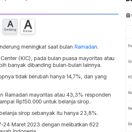
A
A
Sedang
Besar
enderung meningkat saat bulan
Ramadan
.
P
 Center (KIC), pada bulan puasa mayoritas atau
Gi
ih banyak dibanding bulan-bulan lainnya.
ropnya tidak berubah hanya 14,7%, dan yang
P
Ni
an Ramadan mayoritas atau 43,3% responden
ampai Rp150.000 untuk belanja sirop.
N
belanja sirop sebanyak itu hanya 23,8%.
 17-24 Maret 2023 dengan melibatkan 622
Ek
layah Indonesia.