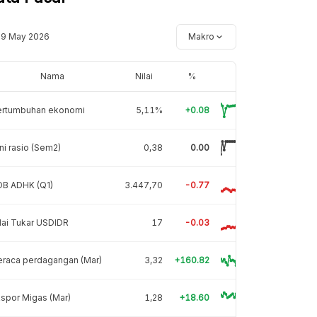
19 May 2026
Makro
Nama
Nilai
%
ertumbuhan ekonomi
5,11%
+0.08
ni rasio (Sem2)
0,38
0.00
DB ADHK (Q1)
3.447,70
-0.77
lai Tukar USDIDR
17
-0.03
eraca perdagangan (Mar)
3,32
+160.82
spor Migas (Mar)
1,28
+18.60