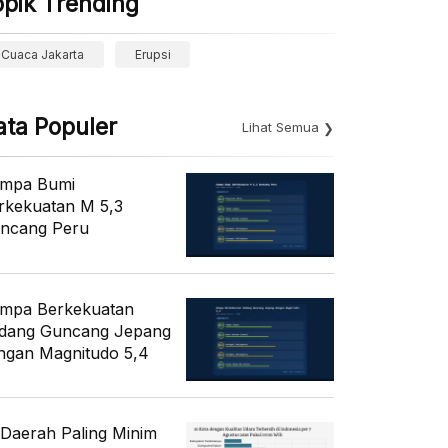
opik Trending
Cuaca Jakarta
Erupsi
ata Populer
Lihat Semua
mpa Bumi
rkekuatan M 5,3
ncang Peru
mpa Berkekuatan
dang Guncang Jepang
ngan Magnitudo 5,4
 Daerah Paling Minim