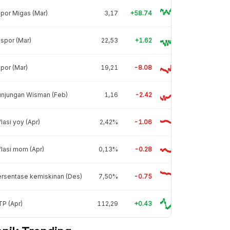
por Migas (Mar)
3,17
+58.74
spor (Mar)
22,53
+1.62
por (Mar)
19,21
-8.08
unjungan Wisman (Feb)
1,16
-2.42
flasi yoy (Apr)
2,42%
-1.06
flasi mom (Apr)
0,13%
-0.28
rsentase kemiskinan (Des)
7,50%
-0.75
P (Apr)
112,29
+0.43