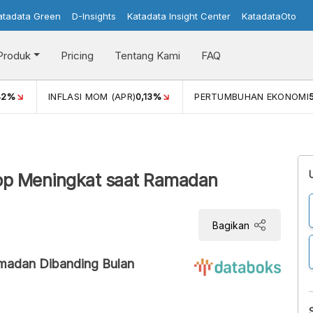
atadata Green
D-Insights
Katadata Insight Center
KatadataOto
Produk
Pricing
Tentang Kami
FAQ
42%
INFLASI MOM (APR)
0,13%
PERTUMBUHAN EKONOMI
rop Meningkat saat Ramadan
Bagikan
amadan Dibanding Bulan