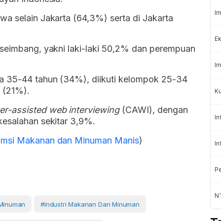
Im
a selain Jakarta (64,3%) serta di Jakarta
Ek
 seimbang, yakni laki-laki 50,2% dan perempuan
Im
ra 35-44 tahun (34%), diikuti kelompok 25-34
 (21%).
K
r-assisted web interviewing
(CAWI), dengan
In
kesalahan sekitar 3,9%.
sumsi Makanan dan Minuman Manis
)
In
Pe
NT
 Minuman
#Industri Makanan Dan Minuman