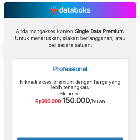
Anda mengakses konten
Single Data Premium.
Untuk meneruskan, silakan berlangganan, atau
beli secara satuan.
Professional
Nikmati akses premium dengan harga yang
lebih terjangkau.
Mulai dari
A
A
A
150.000
Rp300.000
/bulan
Font
Font
Font
Kecil
Sedang
Besar