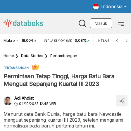
Indonesia
Masuk
Makro
18.004
3,08%
UKAR USD/IDR
INFLASI YOY (MEI)
INFLASI MOM (MEI)
Home
Data Stories
Pertambangan
PERTAMBANGAN
Permintaan Tetap Tinggi, Harga Batu Bara
Menguat Sepanjang Kuartal III 2023
Adi Ahdiat
04/10/2023 12:48 WIB
Menurut data Bank Dunia, harga batu bara Newcastle
menguat sepanjang kuartal III 2023, setelah mengalami
normalisasi pada paruh pertama tahun ini.