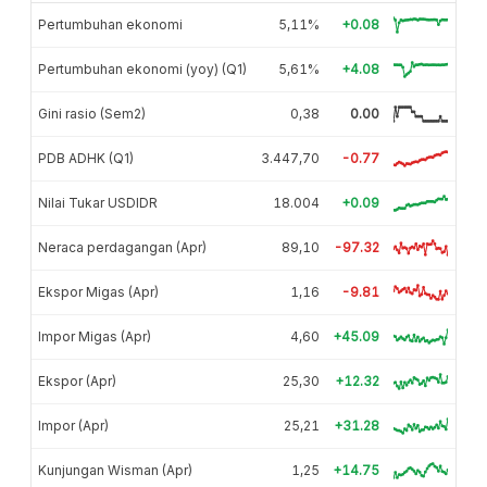
Pertumbuhan ekonomi
5,11%
+0.08
Pertumbuhan ekonomi (yoy) (Q1)
5,61%
+4.08
Gini rasio (Sem2)
0,38
0.00
PDB ADHK (Q1)
3.447,70
-0.77
Nilai Tukar USDIDR
18.004
+0.09
Neraca perdagangan (Apr)
89,10
-97.32
Ekspor Migas (Apr)
1,16
-9.81
Impor Migas (Apr)
4,60
+45.09
Ekspor (Apr)
25,30
+12.32
Impor (Apr)
25,21
+31.28
Kunjungan Wisman (Apr)
1,25
+14.75