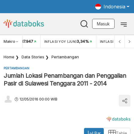
Indonesia
Masuk
Makro
17.947
3,34%
UKAR USD/IDR
INFLASI YOY (JUN)
INFLASI MOM (MEI)
Home
Data Stories
Pertambangan
PERTAMBANGAN
Jumlah Lokasi Penambangan dan Penggalian
Pasir di Sulawesi Tenggara 2011 - 2014
12/05/2016 00:00 WIB
Bar
Table