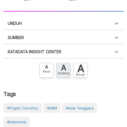
UNDUH
SUMBER
PDF
PNG
Silakan
login
untuk mengakses informasi ini
.
Belum
KATADATA INSIGHT CENTER
punya akun?
Silakan
Daftar sekarang
,
GRATIS!
XLS
EMBED
A
A
Hubungi sekarang »
A
Kecil
Sedang
Besar
Tags
#Crypto Currency
#UKM
#Asia Tenggara
#Indonesia