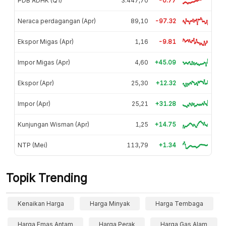
PDB ADHK (Q1)
3.447,70
-0.77
Neraca perdagangan (Apr)
89,10
-97.32
Ekspor Migas (Apr)
1,16
-9.81
Impor Migas (Apr)
4,60
+45.09
Ekspor (Apr)
25,30
+12.32
Impor (Apr)
25,21
+31.28
Kunjungan Wisman (Apr)
1,25
+14.75
NTP (Mei)
113,79
+1.34
Topik Trending
Kenaikan Harga
Harga Minyak
Harga Tembaga
Harga Emas Antam
Harga Perak
Harga Gas Alam