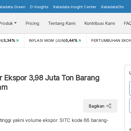
atadata Green
D-Insights
Katadata Insight Center
KatadataOto
Produk
Pricing
Tentang Kami
Kontribusi Kami
FA
N)
3,34%
INFLASI MOM (JUN)
0,44%
PERTUMBUHAN EKO
r Ekspor 3,98 Juta Ton Barang
gam
Bagikan
inggi yakni volume ekspor SITC kode 66 barang-