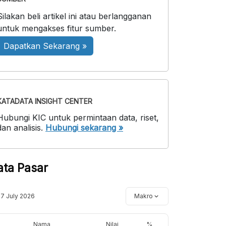
Silakan beli artikel ini atau berlangganan
untuk mengakses fitur sumber.
Dapatkan Sekarang »
KATADATA INSIGHT CENTER
Hubungi KIC untuk permintaan data, riset,
dan analisis.
Hubungi sekarang »
ata Pasar
17 July 2026
Makro
Nama
Nilai
%