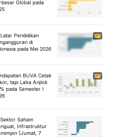
rbesar Global pada
25
i Latar Pendidikan
ngangguran di
donesia pada Mei 2026
ndapatan BUVA Cetak
kor, tapi Laba Anjlok
% pada Semester I
26
 Sektor Saham
nguat, Infrastruktur
mimpin (Jumat, 7