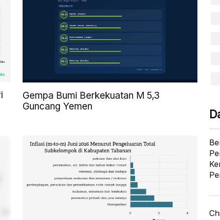
i
Gempa Bumi Berkekuatan M 5,3
Guncang Yemen
D
Be
Pe
Ke
Pe
Ch