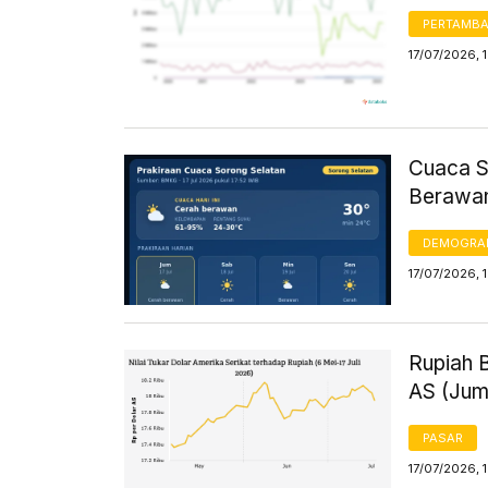
PERTAMB
17/07/2026, 
Cuaca So
Berawan
DEMOGRA
17/07/2026, 
Rupiah 
AS (Juma
PASAR
17/07/2026, 