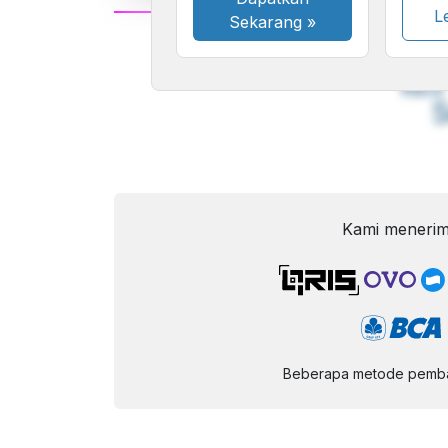
Le
Sekarang
»
A
Font
F
Kecil
Kami menerim
Beberapa metode pembay