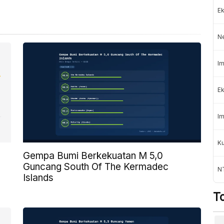
Ek
N
Im
Ek
Im
K
Gempa Bumi Berkekuatan M 5,0
Guncang South Of The Kermadec
NT
Islands
T