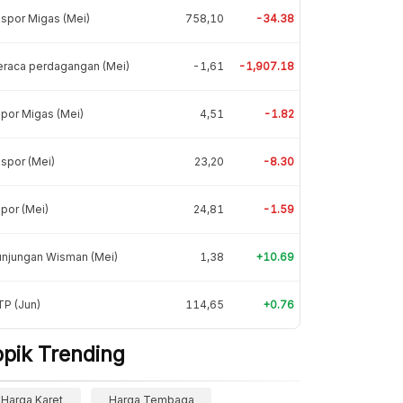
spor Migas (Mei)
758,10
-34.38
eraca perdagangan (Mei)
-1,61
-1,907.18
por Migas (Mei)
4,51
-1.82
spor (Mei)
23,20
-8.30
por (Mei)
24,81
-1.59
unjungan Wisman (Mei)
1,38
+10.69
P (Jun)
114,65
+0.76
opik Trending
Harga Karet
Harga Tembaga