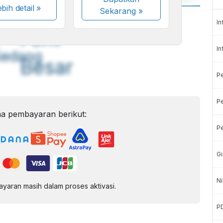
bih detail »
Sekarang
»
A
A
In
ont
Font
In
Sedang
Besar
P
Pe
a pembayaran berikut:
Pe
Gi
Ni
aran masih dalam proses aktivasi.
P