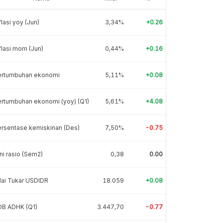
flasi yoy (Jun)
3,34%
+0.26
flasi mom (Jun)
0,44%
+0.16
ertumbuhan ekonomi
5,11%
+0.08
rtumbuhan ekonomi (yoy) (Q1)
5,61%
+4.08
rsentase kemiskinan (Des)
7,50%
-0.75
ni rasio (Sem2)
0,38
0.00
lai Tukar USDIDR
18.059
+0.08
DB ADHK (Q1)
3.447,70
-0.77