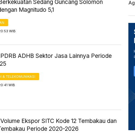
erkekuatan Sedang Guncang Solomon
Ag
dengan Magnitudo 5,1
AN
20:53 WIB
ik PDRB ADHB Sektor Jasa Lainnya Periode
025
I & TELEKOMUNIKASI
20:41 WIB
ik Volume Ekspor SITC Kode 12 Tembakau dan
Tembakau Periode 2020-2026