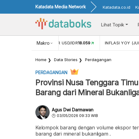
Katadata Media Network
Katadata.co.id
K
Lihat Topik
 (MEI)
1,38
NILAI TUKAR USD/IDR
Makro
18.059
INFLASI YOY (JU
Home
Data Stories
Perdagangan
PERDAGANGAN
Provinsi Nusa Tenggara Timu
Barang dari Mineral Bukanli
Agus Dwi Darmawan
03/05/2026 09:33 WIB
Kelompok barang dengan volume ekspor tert
barang dari mineral bukanligam .