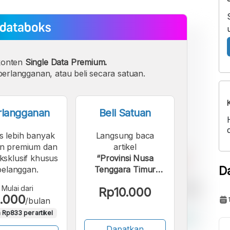
konten
Single Data Premium.
erlangganan, atau beli secara satuan.
rlangganan
Beli Satuan
s lebih banyak
Langsung baca
n premium dan
artikel
eksklusif khusus
“Provinsi Nusa
D
pelanggan.
Tenggara Timur
Ekspor 3,98 Juta
Mulai dari
Rp10.000
Ton Barang Barang
.000
/bulan
dari Mineral
 Rp833 per artikel
Bukanligam”.
Dapatkan