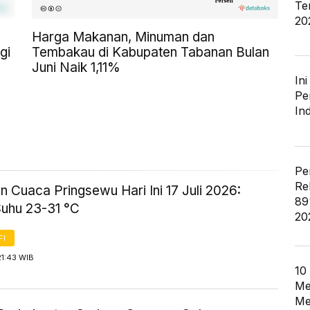
Te
20
Harga Makanan, Minuman dan
gi
Tembakau di Kabupaten Tabanan Bulan
Juni Naik 1,11%
In
Pe
In
Pe
Re
n Cuaca Pringsewu Hari Ini 17 Juli 2026:
89
Suhu 23-31 °C
20
FI
21:43 WIB
10
Me
Me