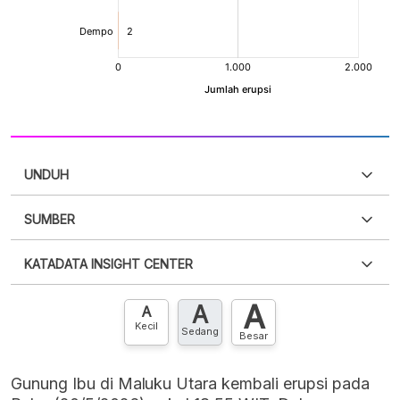
UNDUH
SUMBER
PDF
PNG
Silakan
login
untuk mengakses informasi ini
.
Belum
KATADATA INSIGHT CENTER
punya akun?
Silakan
Daftar sekarang
,
GRATIS!
XLS
EMBED
A
A
Hubungi sekarang »
A
Kecil
Sedang
Besar
Gunung Ibu di Maluku Utara kembali erupsi pada