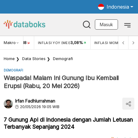
Indonesia
Masuk
Makro
18
3,08%
0,2
UKAR USD/IDR
INFLASI YOY (MEI)
INFLASI MOM (MEI)
Home
Data Stories
Demografi
DEMOGRAFI
Waspada! Malam Ini Gunung Ibu Kembali
Erupsi (Rabu, 20 Mei 2026)
Irfan Fadhlurrahman
20/05/2026 19:05 WIB
7 Gunung Api di Indonesia dengan Jumlah Letusan
Terbanyak Sepanjang 2024