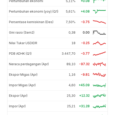
Pertumbuhan ekonomi
5,11%
+0.08
Pertumbuhan ekonomi (yoy) (Q1)
5,61%
+4.08
Persentase kemiskinan (Des)
7,50%
-0.75
Gini rasio (Sem2)
0,38
0.00
Nilai Tukar USDIDR
18
-0.25
PDB ADHK (Q1)
3.447,70
-0.77
Neraca perdagangan (Apr)
89,10
-97.32
Ekspor Migas (Apr)
1,16
-9.81
Impor Migas (Apr)
4,60
+45.09
Ekspor (Apr)
25,30
+12.32
Impor (Apr)
25,21
+31.28