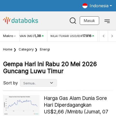
Indonesia
Masuk
Makro
1,38
17.916
JUNGAN WISMAN (MEI)
NILAI TUKAR USD/IDR
INFLASI Y
Home
Category
Energi
Gempa Hari Ini Rabu 20 Mei 2026
Guncang Luwu Timur
Sort by
Harga Gas Alam Dunia Sore
Hari Diperdagangkan
US$2,66 /Mmbtu (Jumat, 07