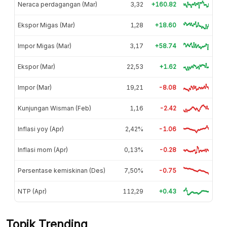
Neraca perdagangan (Mar)
3,32
+160.82
Ekspor Migas (Mar)
1,28
+18.60
Impor Migas (Mar)
3,17
+58.74
Ekspor (Mar)
22,53
+1.62
Impor (Mar)
19,21
-8.08
Kunjungan Wisman (Feb)
1,16
-2.42
Inflasi yoy (Apr)
2,42%
-1.06
Inflasi mom (Apr)
0,13%
-0.28
Persentase kemiskinan (Des)
7,50%
-0.75
NTP (Apr)
112,29
+0.43
Topik Trending