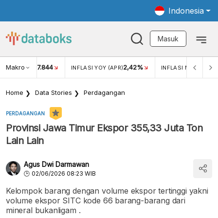
Indonesia
Masuk
Makro
17.844
2,42%
KAR USD/IDR
INFLASI YOY (APR)
INFLASI MOM (APR)
Home
Data Stories
Perdagangan
PERDAGANGAN
Provinsi Jawa Timur Ekspor 355,33 Juta Ton
Lain Lain
Agus Dwi Darmawan
02/06/2026 08:23 WIB
Kelompok barang dengan volume ekspor tertinggi yakni
volume ekspor SITC kode 66 barang-barang dari
mineral bukanligam .