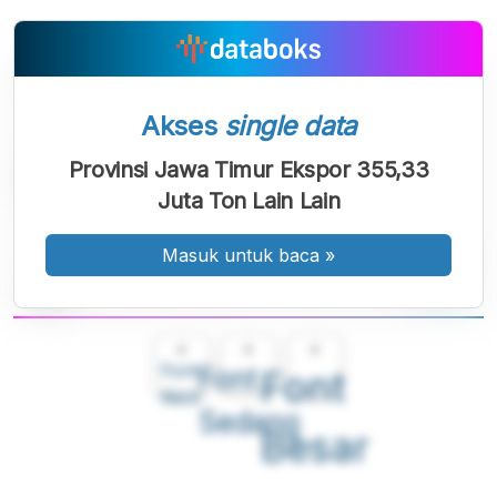
Akses
single data
Provinsi Jawa Timur Ekspor 355,33
Juta Ton Lain Lain
Masuk untuk baca
»
A
A
A
Font
Font
Font
Kecil
Sedang
Besar