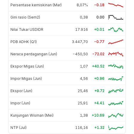
Persentase kemiskinan (Mar)
8,07%
-0.18
Gini rasio (Sem2)
0,38
0.00
Nilai Tukar USDIDR
17.916
+0.01
PDB ADHK (Q1)
3.447,70
-0.77
Neraca perdagangan (Jun)
-450,50
-72.02
Ekspor Migas (Jun)
1,07
+40.52
Impor Migas (Jun)
4,56
+0.96
Ekspor (Jun)
25,46
+9.72
Impor (Jun)
25,91
+4.41
Kunjungan Wisman (Mei)
1,38
+10.69
NTP (Jul)
116,16
+1.32