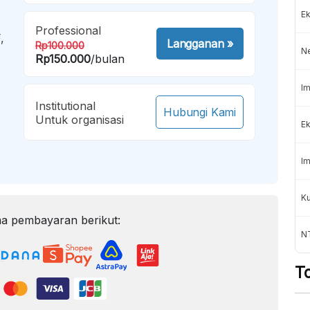
Ek
Professional
,
Langganan
»
Rp100.000
N
Rp150.000
/bulan
Im
Institutional
Hubungi Kami
Untuk organisasi
Ek
Im
K
a pembayaran berikut:
NT
T