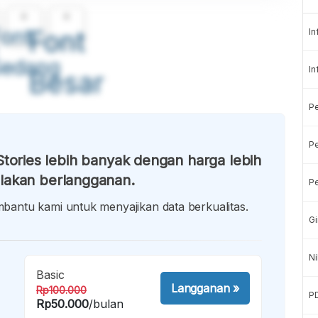
A
A
ont
Font
In
Sedang
In
Besar
P
Pe
tories lebih banyak dengan harga lebih
lakan berlangganan.
Pe
antu kami untuk menyajikan data berkualitas.
Gi
Ni
Basic
Langganan
»
Rp100.000
P
Rp50.000
/bulan