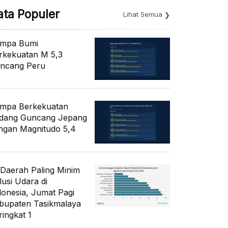
ata Populer
Lihat Semua
mpa Bumi
rkekuatan M 5,3
ncang Peru
mpa Berkekuatan
dang Guncang Jepang
ngan Magnitudo 5,4
 Daerah Paling Minim
lusi Udara di
donesia, Jumat Pagi
bupaten Tasikmalaya
ringkat 1