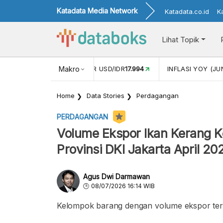
Katadata Media Network
Katadata.co.id
K
Lihat Topik
 (MEI)
1,38
NILAI TUKAR USD/IDR
Makro
17.994
INFLASI YOY (JU
Home
Data Stories
Perdagangan
PERDAGANGAN
Volume Ekspor Ikan Kerang 
Provinsi DKI Jakarta April 20
Agus Dwi Darmawan
08/07/2026 16:14 WIB
Kelompok barang dengan volume ekspor terti