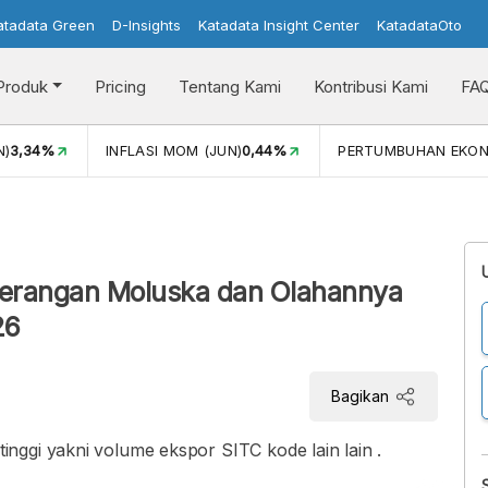
atadata Green
D-Insights
Katadata Insight Center
KatadataOto
Produk
Pricing
Tentang Kami
Kontribusi Kami
FA
N)
3,34%
INFLASI MOM (JUN)
0,44%
PERTUMBUHAN EKO
Kerangan Moluska dan Olahannya
26
Bagikan
nggi yakni volume ekspor SITC kode lain lain .