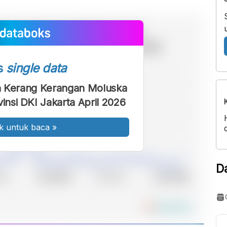
s
single data
n Kerang Kerangan Moluska
insi DKI Jakarta April 2026
k untuk baca
»
D