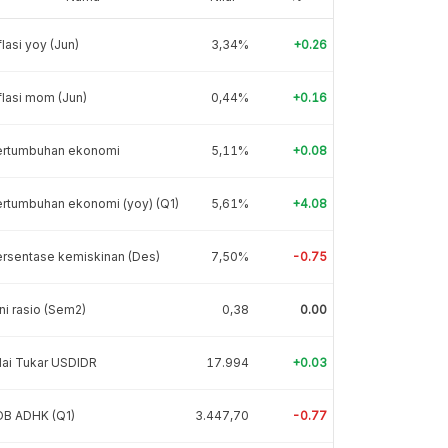
flasi yoy (Jun)
3,34%
+0.26
flasi mom (Jun)
0,44%
+0.16
ertumbuhan ekonomi
5,11%
+0.08
rtumbuhan ekonomi (yoy) (Q1)
5,61%
+4.08
rsentase kemiskinan (Des)
7,50%
-0.75
ni rasio (Sem2)
0,38
0.00
lai Tukar USDIDR
17.994
+0.03
DB ADHK (Q1)
3.447,70
-0.77