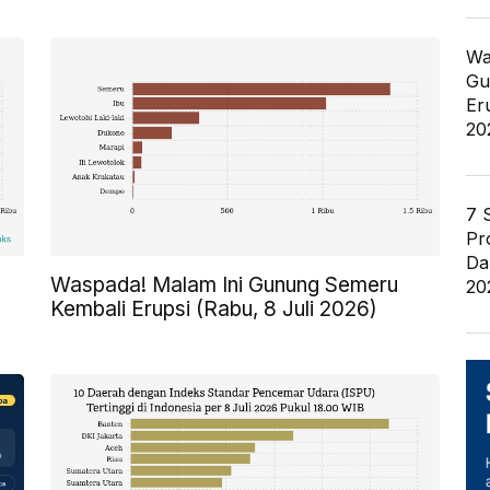
Wa
Gu
Er
20
7 
Pr
Da
Waspada! Malam Ini Gunung Semeru
20
Kembali Erupsi (Rabu, 8 Juli 2026)