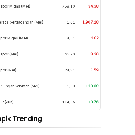
spor Migas (Mei)
758,10
-34.38
eraca perdagangan (Mei)
-1,61
-1,907.18
por Migas (Mei)
4,51
-1.82
spor (Mei)
23,20
-8.30
por (Mei)
24,81
-1.59
unjungan Wisman (Mei)
1,38
+10.69
P (Jun)
114,65
+0.76
opik Trending