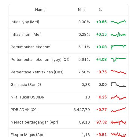
Nama
Nilai
%
Inflasi yoy (Mei)
3,08%
+0.66
Inflasi mom (Mei)
0,28%
+0.15
Pertumbuhan ekonomi
5,11%
+0.08
Pertumbuhan ekonomi (yoy) (Q1)
5,61%
+4.08
Persentase kemiskinan (Des)
7,50%
-0.75
Gini rasio (Sem2)
0,38
0.00
Nilai Tukar USDIDR
18
-0.25
PDB ADHK (Q1)
3.447,70
-0.77
Neraca perdagangan (Apr)
89,10
-97.32
Ekspor Migas (Apr)
1,16
-9.81