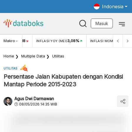
Indonesia
Masuk
Makro
18
3,08%
0,2
UKAR USD/IDR
INFLASI YOY (MEI)
INFLASI MOM (MEI)
Home
Multiple Data
Utilitas
UTILITAS
Persentase Jalan Kabupaten dengan Kondisi
Mantap Periode 2015-2023
Agus Dwi Darmawan
08/05/2026 14:35 WIB