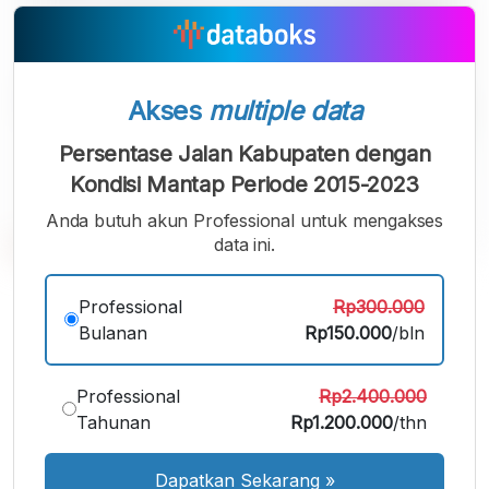
Akses
multiple data
Persentase Jalan Kabupaten dengan
Kondisi Mantap Periode 2015-2023
Anda butuh akun Professional untuk mengakses
data ini.
A
A
A
Professional
Rp300.000
Font
Font
Font
Bulanan
Rp150.000
/bln
Kecil
Sedang
Besar
Professional
Rp2.400.000
Tahunan
Rp1.200.000
/thn
Dapatkan Sekarang
»