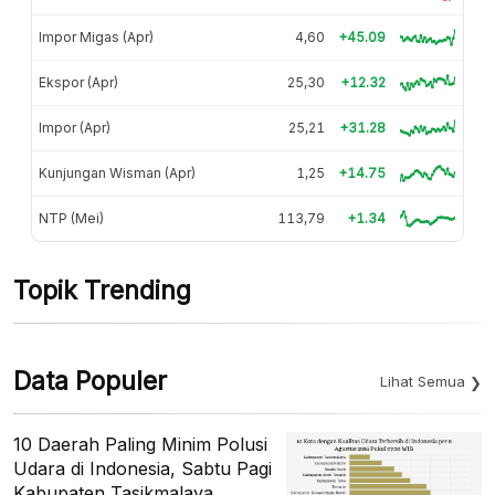
Impor Migas (Apr)
4,60
+45.09
Ekspor (Apr)
25,30
+12.32
Impor (Apr)
25,21
+31.28
Kunjungan Wisman (Apr)
1,25
+14.75
NTP (Mei)
113,79
+1.34
Topik Trending
Data Populer
Lihat Semua
10 Daerah Paling Minim Polusi
Udara di Indonesia, Sabtu Pagi
Kabupaten Tasikmalaya