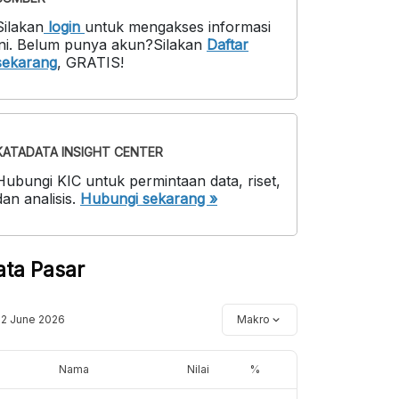
Silakan
login
untuk mengakses informasi
ni
.
Belum punya akun?
Silakan
Daftar
sekarang
,
GRATIS!
KATADATA INSIGHT CENTER
Hubungi KIC untuk permintaan data, riset,
dan analisis.
Hubungi sekarang »
ata Pasar
12 June 2026
Makro
Nama
Nilai
%