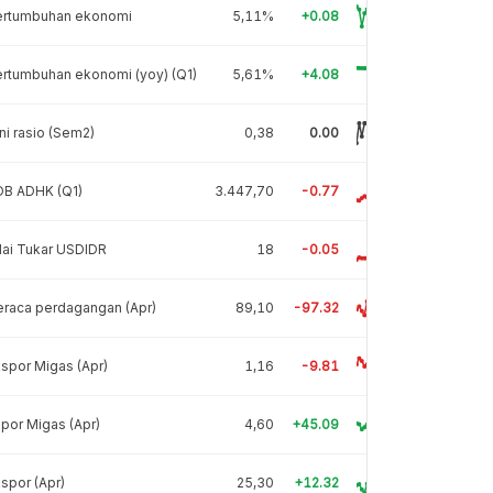
ertumbuhan ekonomi
5,11%
+0.08
rtumbuhan ekonomi (yoy) (Q1)
5,61%
+4.08
ni rasio (Sem2)
0,38
0.00
DB ADHK (Q1)
3.447,70
-0.77
lai Tukar USDIDR
18
-0.05
raca perdagangan (Apr)
89,10
-97.32
spor Migas (Apr)
1,16
-9.81
por Migas (Apr)
4,60
+45.09
spor (Apr)
25,30
+12.32