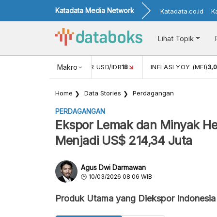
Katadata Media Network
Katadata.co.id
K
Lihat Topik
 (APR)
1,25
NILAI TUKAR USD/IDR
Makro
18
INFLASI YOY (MEI)
3,
Home
Data Stories
Perdagangan
PERDAGANGAN
Ekspor Lemak dan Minyak Hew
Menjadi US$ 214,34 Juta
Agus Dwi Darmawan
10/03/2026 08:06 WIB
Produk Utama yang Diekspor Indonesia 