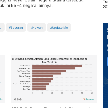
Te
k ini ke -4 negara lainnya.
20
i
#sayuran
#Hewan
#Update Me