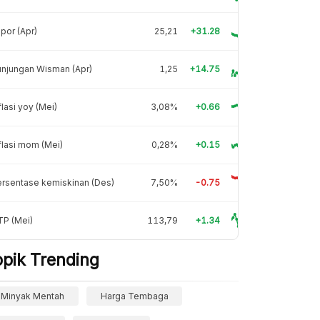
por (Apr)
25,21
+31.28
njungan Wisman (Apr)
1,25
+14.75
flasi yoy (Mei)
3,08%
+0.66
flasi mom (Mei)
0,28%
+0.15
rsentase kemiskinan (Des)
7,50%
-0.75
TP (Mei)
113,79
+1.34
opik Trending
Minyak Mentah
Harga Tembaga