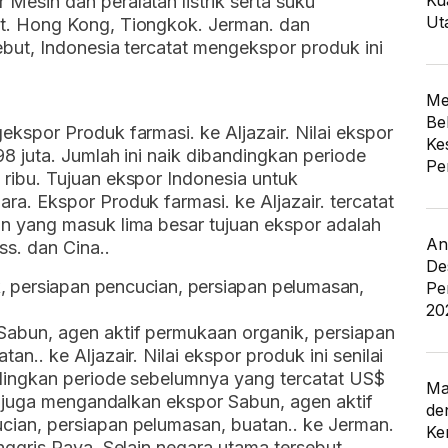
Ku
Mesin dan peralatan listrik serta suku
Ut
t. Hong Kong, Tiongkok. Jerman. dan
ebut, Indonesia tercatat mengekspor produk ini
Me
Be
kspor Produk farmasi. ke Aljazair. Nilai ekspor
Ke
8 juta. Jumlah ini naik dibandingkan periode
Pe
ribu. Tujuan ekspor Indonesia untuk
a. Ekspor Produk farmasi. ke Aljazair. tercatat
in yang masuk lima besar tujuan ekspor adalah
An
ss. dan Cina..
De
, persiapan pencucian, persiapan pelumasan,
Pe
20
abun, agen aktif permukaan organik, persiapan
n.. ke Aljazair. Nilai ekspor produk ini senilai
ndingkan periode sebelumnya yang tercatat US$
Ma
ia juga mengandalkan ekspor Sabun, agen aktif
de
cian, persiapan pelumasan, buatan.. ke Jerman.
Ke
nggris Raya. Selain negara utama tersebut,