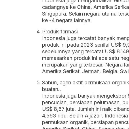
Indonesia juga mengandalkan ekspor 
cadangnya ke China, Amerika Serika
Singapura. Selain negara utama ters
ke -4 negara lainnya.
Produk farmasi.
Indonesia juga tercatat banyak menge
produk ini pada 2023 senilai US$ 9,9
sebelumnya yang tercatat US$ 8.149 
memasarkan produk ini ada satu negar
merupakan yang terbesar. Negara la
Amerika Serikat. Jerman. Belgia. Swi
Sabun, agen aktif permukaan organik
buatan..
Indonesia juga banyak mengekspor S
pencucian, persiapan pelumasan, buata
US$ 8,67 juta. Jumlah ini naik diba
4.563 ribu. Selain Aljazair. Indones
permukaan organik, persiapan pencu
Amerika Serikat. China, Fransa dan I