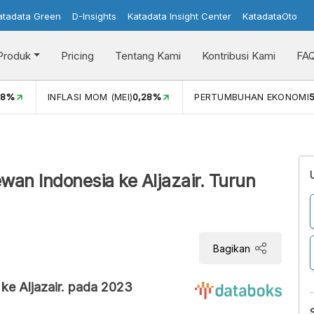
atadata Green
D-Insights
Katadata Insight Center
KatadataOto
Produk
Pricing
Tentang Kami
Kontribusi Kami
FA
08%
INFLASI MOM (MEI)
0,28%
PERTUMBUHAN EKONOMI
5
an Indonesia ke Aljazair. Turun
Bagikan
ke Aljazair. pada 2023