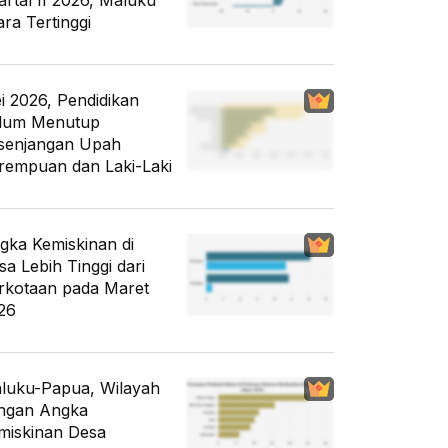
artal II 2026, Maluku
ara Tertinggi
i 2026, Pendidikan
lum Menutup
senjangan Upah
rempuan dan Laki-Laki
gka Kemiskinan di
sa Lebih Tinggi dari
rkotaan pada Maret
26
luku-Papua, Wilayah
ngan Angka
miskinan Desa