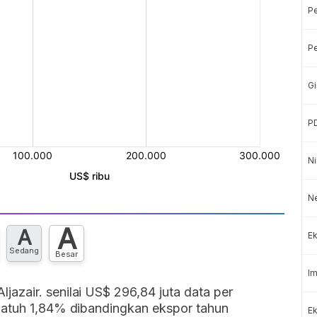
P
Pe
Gi
P
Ni
Ne
A
A
Ek
Sedang
Besar
Im
azair. senilai US$ 296,84 juta data per
jatuh 1,84% dibandingkan ekspor tahun
Ek