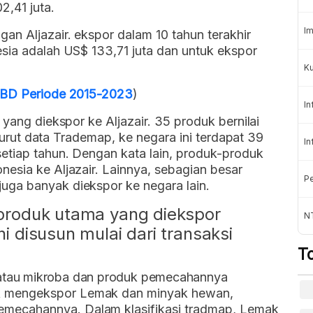
2,41 juta.
Im
n Aljazair. ekspor dalam 10 tahun terakhir
sia adalah US$ 133,71 juta dan untuk ekspor
Ku
 DBD Periode 2015-2023
)
In
 yang diekspor ke Aljazair. 35 produk bernilai
menurut data Trademap, ke negara ini terdapat 39
In
etiap tahun. Dengan kata lain, produk-produk
esia ke Aljazair. Lainnya, sebagian besar
Pe
uga banyak diekspor ke negara lain.
a produk utama yang diekspor
N
ni disusun mulai dari transaksi
T
atau mikroba dan produk pemecahannya
ak mengekspor Lemak dan minyak hewan,
emecahannya. Dalam klasifikasi tradmap, Lemak